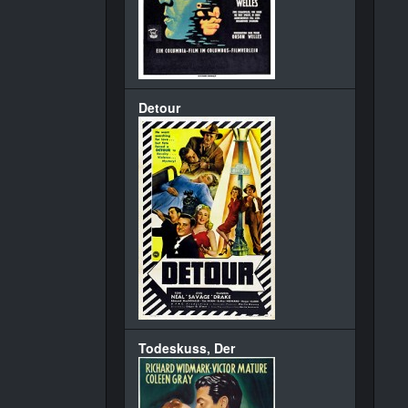
Detour
Todeskuss, Der