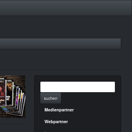
suchen
Medienpartner
Menülinks
rechte
Webpartner