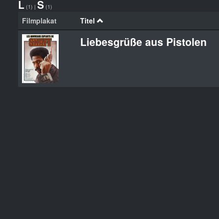
L
S
(1)
|
(1)
Filmplakat
Titel
Liebesgrüße aus Pistolen