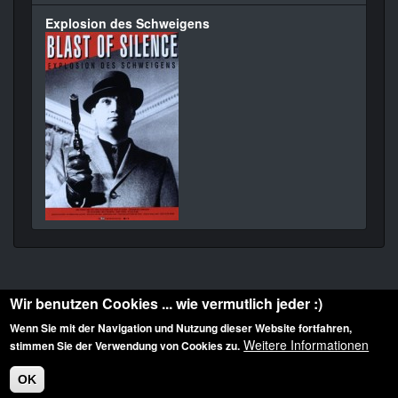
Explosion des Schweigens
Wir benutzen Cookies ... wie vermutlich jeder :)
Wenn Sie mit der Navigation und Nutzung dieser Website fortfahren,
Weitere Informationen
stimmen Sie der Verwendung von Cookies zu.
Diese Website ist urheberrechtlich geschützt: © 2010-2026 der Film Noir de. Alle
Rechte vorbehalten.
OK