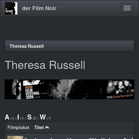
der Film Noir
Navig
aktivi
Direkt
Theresa Russell
zum
Inhalt
Theresa Russell
A
I
S
W
(1)
|
(1)
|
(2)
|
(1)
Filmplakat
Titel