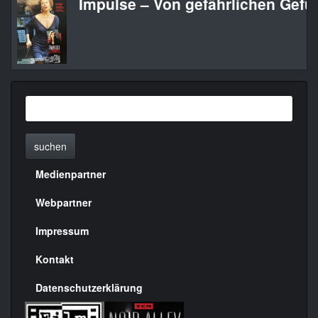
Impulse – Von gefährlichen Gefü
suchen
Medienpartner
Menülinks
rechte
Webpartner
Seite
Impressum
Kontakt
Datenschutzerklärung