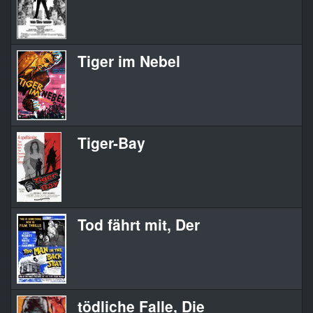
Tiger im Nebel
Tiger-Bay
Tod fährt mit, Der
tödliche Falle, Die