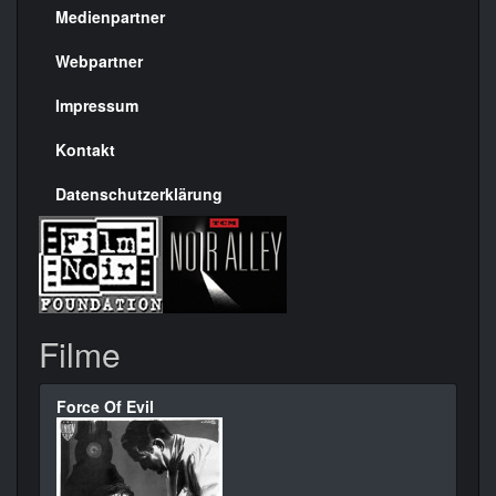
Medienpartner
Menülinks
rechte
Webpartner
Seite
Impressum
Kontakt
Datenschutzerklärung
Filme
Force Of Evil