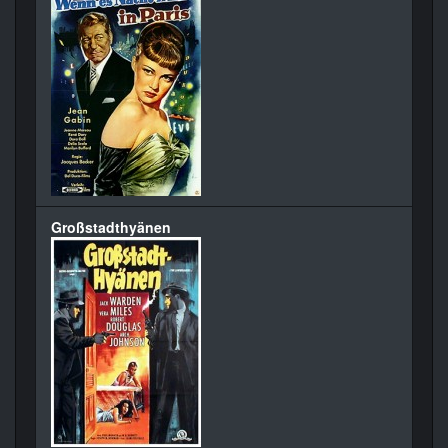
Großstadthyänen