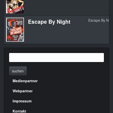
Escape By Night
Escape By Nigh
suchen
Medienpartner
Menülinks
rechte
Webpartner
Seite
Impressum
Kontakt