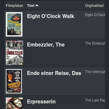
Filmplakat
Titel
Orginaltitel
Eight O’Clock Walk
Eight O’Clock 
Embezzler, The
The Embezzler
Ende einer Reise, Das
The Interrupte
Erpresserin
The Last Page 