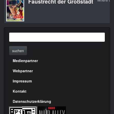
Faustrecht der Großstadt
Where the
suchen
Medienpartner
Menülinks
rechte
Webpartner
Seite
Impressum
Kontakt
Datenschutzerklärung