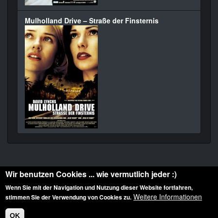
Mulholland Drive – Straße der Finsternis
Wir benutzen Cookies ... wie vermutlich jeder :)
Wenn Sie mit der Navigation und Nutzung dieser Website fortfahren,
Weitere Informationen
stimmen Sie der Verwendung von Cookies zu.
Diese Website ist urheberrechtlich geschützt: © 2010-2026 der Film Noir de. Alle
Rechte vorbehalten.
OK