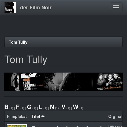
der Film Noir
Navig
aktivi
Direkt
Tom Tully
zum
Inhalt
Tom Tully
B
F
G
L
N
V
W
(1)
|
(1)
|
(1)
|
(1)
|
(1)
|
(1)
|
(1)
Filmplakat
Titel
Orginaltit