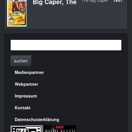
Big Caper, The
The Big Caper
1957
U
suchen
Medienpartner
Menülinks
rechte
Webpartner
Seite
Impressum
Kontakt
Datenschutzerklärung