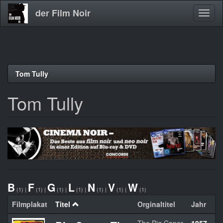
der Film Noir
Navig
aktivi
Direkt
Tom Tully
zum
Inhalt
Tom Tully
B
F
G
L
N
V
W
(1)
|
(1)
|
(1)
|
(1)
|
(1)
|
(1)
|
(1)
Filmplakat
Titel
Orginaltitel
Jahr
L