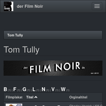
der Film Noir
Navig
aktivi
Direkt
Tom Tully
zum
Inhalt
Tom Tully
B
F
G
L
N
V
W
(1)
|
(1)
|
(1)
|
(1)
|
(1)
|
(1)
|
(1)
Filmplakat
Titel
Orginaltitel