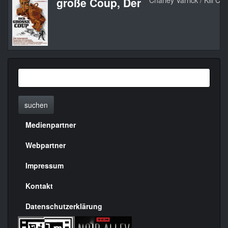
große Coup, Der
Charley Varrick / Kill Cha
suchen
Medienpartner
Menülinks
rechte
Webpartner
Seite
Impressum
Kontakt
Datenschutzerklärung