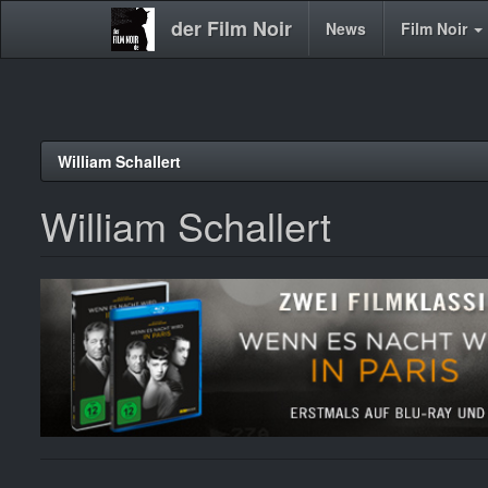
der Film Noir
Main
News
Film Noir
navigation
Direkt
William Schallert
zum
Inhalt
William Schallert