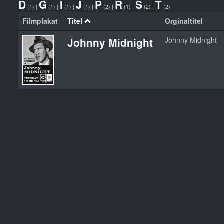
D
G
I
J
P
R
S
T
(1)
|
(1)
|
(1)
|
(1)
|
(2)
|
(1)
|
(2)
|
(2)
Filmplakat
Titel
Orginaltitel
Johnny Midnight
Johnny Midnight