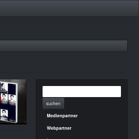
suchen
Medienpartner
Menülinks
rechte
Webpartner