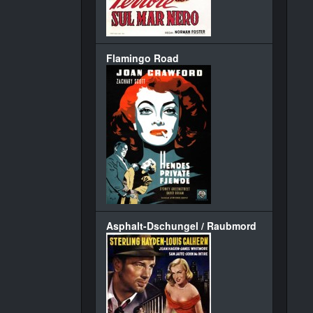
Flamingo Road
Asphalt-Dschungel / Raubmord