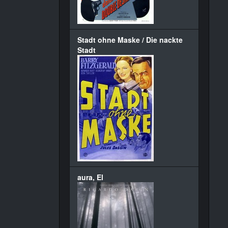
Stadt ohne Maske / Die nackte
Stadt
aura, El