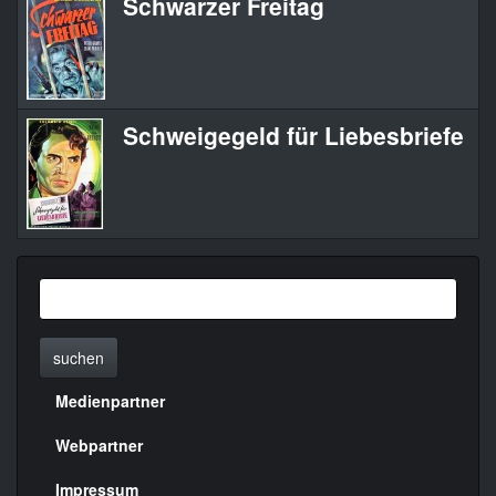
Schwarzer Freitag
B
Schweigegeld für Liebesbriefe
T
suchen
Medienpartner
Menülinks
rechte
Webpartner
Seite
Impressum