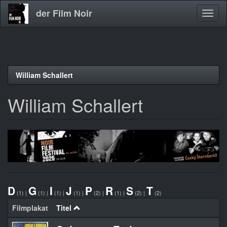
der Film Noir
Navig
aktivi
Direkt
William Schallert
zum
Inhalt
William Schallert
D
G
I
J
P
R
S
T
(1)
|
(1)
|
(1)
|
(1)
|
(2)
|
(1)
|
(2)
|
(2)
Filmplakat
Titel
Or