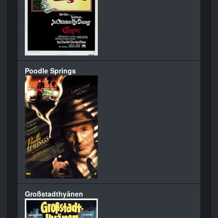
Poodle Springs
Großstadthyänen