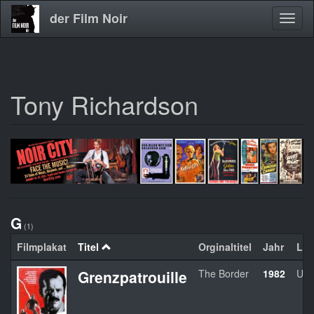
der Film Noir
Navig
aktivi
Tony Richardson
Direkt
zum
Inhalt
G
(1)
Filmplakat
Titel
Orginaltitel
Jahr
La
Grenzpatrouille
The Border
1982
US