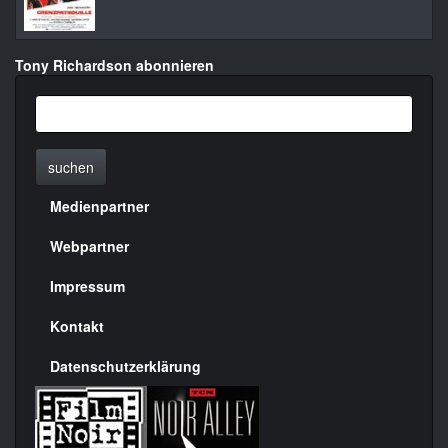
Tony Richardson abonnieren
suchen
Medienpartner
Menülinks
rechte
Webpartner
Seite
Impressum
Kontakt
Datenschutzerklärung