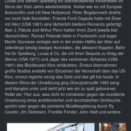
Lucas und Steven Spielberg ein standardisiertes Kinoerleben im
Sinne der 50er Jahre wiederbelebte. Vorbei war es mit Europas
Autorenfilm und mit New Hollywood. Peter Bogdanovich drehte
nur noch fade Komödien. Francis Ford Coppola hatte mit
Einer
mit Herz
(USA 1981) eine lächerlich biedere Romanze gefertigt.
Alan J. Pakula und Arthur Penn hatten ihren Zenit jeweils klar
überschritten. Roman Polanski lebte in Frankreich und sogar
Martin Scorsese verlegte sich in der ersten Hälfte der 80er auf
(allerdings biestig bissige) Komödien, die allesamt floppten. Bahn
frei für Spielberg, Lucas & Co. die mit ihren Sequels zu
Krieg der
Sterne
(USA 1977) und
Jäger des verlorenen Schatzes
(USA
1981) das Blockbuster-Kino einläuteten. Erneut übernahmen
große Studios anstelle von Einzelnen die Herrschaft über das US-
Kino, erneut regierte einzig das Geld und das gilt bis heute. In
diesem Klima der Umwälzung ging
Grenzpatrouille
1982 sang-
und klanglos unter und sieht jetzt wie ein zu spät geborenes
Relikt der 70er aus, was nicht im mindesten gegen die exzellente
Umsetzung eines ambitionierten und durchdachten Drehbuchs
spricht oder gegen die pointierte Musikbegleitung durch Ry
Cooder, Jim Dickinson, Freddie Fender, John Hiatt und andere.