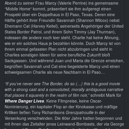
Abend zu seiner Frau Marcy (Valerie Perrine) ins gemeinsame
“Mobile Home“ kommt, präsentiert sie ihm aufgeregt einen
Prospekt über ein Doppelhaus in El Paso, Texas. Deren eine
Hälfte gehört ihrer Freundin Savannah (Shannon Wilcox) nebst
Ehemann Cat (Harvey Keitel), seinerseits Angehöriger der United
States Border Patrol, und ihrem Sohn Timmy (Jay Thurman),
indessen die andere noch leer steht. Charlie hat keine Ahnung,
wie er ein solches Haus je bezahlen könnte. Doch Marcy ist von
ihrem einmal gefassten Plan nicht abzubringen und sieht in
Charlies sonstigen Ideen für seine berufliche Zukunft bloß
Sackgassen. Und während Juan und Maria die Grenze erreichen,
begrüßen Savannah und Cat eine begeisterte Marcy und einen
schweigsamen Charlie als neue Nachbarn in El Paso…
“If you’ve never see The Border, do so (…) this is a good movie
with a strong cast and a convoluted, morally ambiguous narrative
that places it squarely in the realm of film noir,”
schreibt Mark für
Where Danger Lives
. Keine Filmpreise, keine Oscar-
Nominierung, ein kapitaler Flop an der Kinokasse und mäßige
Kritiken ließen Tony Richardsons
Grenzpatrouille
in der
Versenkung verschwinden. Die 80er Jahre hatten begonnen und
mit ihnen das Zeitalter jenes Leinwand-Bombasts, der via George