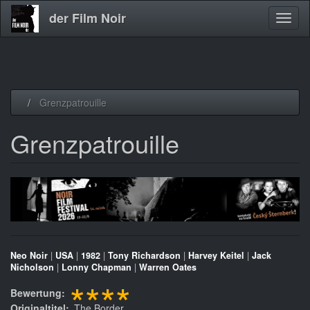
der Film Noir
Navig
aktivi
Direkt
Grenzpatrouille
zum
Inhalt
Grenzpatrouille
Neo Noir
|
USA
|
1982
|
Tony Richardson
|
Harvey Keitel
|
Jack
Nicholson
|
Lonny Chapman
|
Warren Oates
****
Bewertung
Originaltitel
The Border