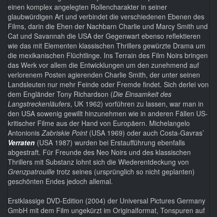
einen komplex angelegten Rollencharakter in seiner
glaubwürdigen Art und verbindet die verschiedenen Ebenen des
Films, darin die Ehen der Nachbarn Charlie und Marcy Smith und
Cat und Savannah die USA der Gegenwart ebenso reflektieren
wie das mit Elementen klassischen Thrillers gewürzte Drama um
die mexikanischen Flüchtlinge. Ins Terrain des Film Noirs bringen
das Werk vor allem die Entwicklungen um den zunehmend auf
verlorenem Posten agierenden Charlie Smith, der unter seinen
Landsleuten nur mehr Feinde oder Fremde findet. Sich derlei von
dem Engländer Tony Richardson (
Die Einsamkeit des
Langstreckenläufers
, UK 1962) vorführen zu lassen, war man in
den USA sowenig gewillt hinzunehmen wie in anderen Fällen US-
kritischer Filme aus der Hand von Europäern. Michelangelo
Antonionis
Zabriskie Point
(USA 1969) oder auch Costa-Gavras’
Verraten
(USA 1987) wurden bei Erstaufführung ebenfalls
abgestraft. Für Freunde des Neo Noirs und des klassischen
Thrillers mit Substanz lohnt sich die Wiederentdeckung von
Grenzpatrouille
trotz seines (ursprünglich so nicht geplanten)
geschönten Endes jedoch allemal.
Erstklassige DVD-Edition (2004) der Universal Pictures Germany
GmbH mit dem Film ungekürzt im Originalformat, Tonspuren auf