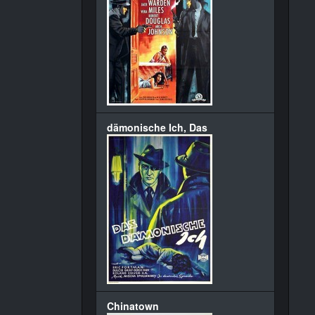
dämonische Ich, Das
Chinatown