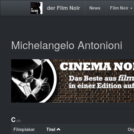
der Film Noir
Main
News
Film Noir
navigation
Michelangelo Antonioni
Direkt
zum
Inhalt
C
(1)
Filmplakat
Titel
Org