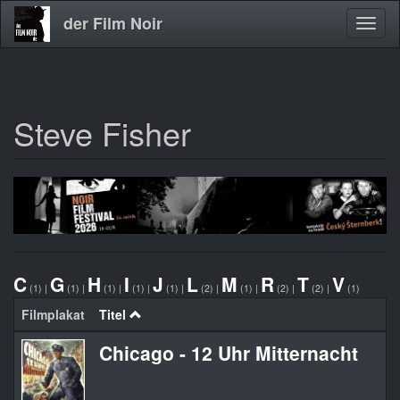
der Film Noir
Navig
aktivi
Steve Fisher
Direkt
zum
Inhalt
C
G
H
I
J
L
M
R
T
V
(1)
|
(1)
|
(1)
|
(1)
|
(1)
|
(2)
|
(1)
|
(2)
|
(2)
|
(1)
Filmplakat
Titel
Chicago - 12 Uhr Mitternacht