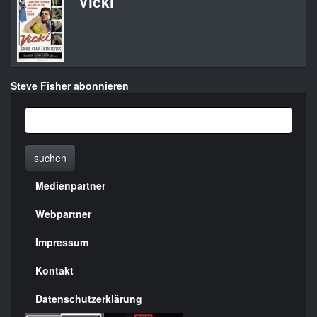
Vicki
Steve Fisher abonnieren
suchen
Medienpartner
Menülinks
rechte
Webpartner
Seite
Impressum
Kontakt
Datenschutzerklärung