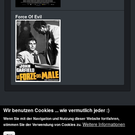
Force Of Evil
Wir benutzen Cookies ... wie vermutlich jeder :)
Wenn Sie mit der Navigation und Nutzung dieser Website fortfahren,
Weitere Informationen
stimmen Sie der Verwendung von Cookies zu.
Diese Website ist urheberrechtlich geschützt: © 2010-2026 der Film Noir de. Alle
Rechte vorbehalten.