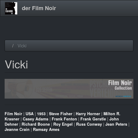
der Film Noir
Direkt
Vicki
zum
Inhalt
Vicki
Film Noir
|
USA
|
1953
|
Steve Fisher
|
Harry Horner
|
Milton R.
Krasner
|
Casey Adams
|
Frank Fenton
|
Frank Gerstle
|
John
Dehner
|
Richard Boone
|
Roy Engel
|
Russ Conway
|
Jean Peters
|
Jeanne Crain
|
Ramsay Ames