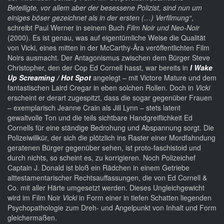
Beteiligte, vor allem aber der besessene Polizist, sind nun um
einiges böser gezeichnet als in der ersten (…) Verfilmung“
,
schreibt Paul Werner in seinem Buch
Film Noir und Neo-Noir
(2000). Es ist genau, was auf eigentümliche Weise die Qualität
von Vicki, eines mitten in der McCarthy-Ära veröffentlichten Film
Noirs ausmacht. Der Antagonismus zwischen dem Bürger Steve
Christopher, den der Cop Ed Cornell hasst, war bereits in
I Wake
Up Screaming / Hot Spot
angelegt – mit Victore Mature und dem
fantastischen Laird Cregar in eben solchen Rollen. Doch in
Vicki
erscheint er derart zugespitzt, dass die sogar gegenüber Frauen
– exemplarisch Jeanne Crain als Jill Lynn – stets latent
gewaltvolle Ton und die teils sichtbare Handgreiflichkeit Ed
Cornells für eine ständige Bedrohung und Abspannung sorgt. Die
Polizeiwillkür, der sich die plötzlich ins Raster einer Mordfahndung
geratenen Bürger gegenüber sehen, ist proto-faschistoid und
durch nichts, so scheint es, zu korrigieren. Noch Polizeichef
Captain J. Donald ist bloß ein Rädchen in einem Getriebe
alttestamentarischer Rechtsauffassungen, die von Ed Cornell &
Co. mit aller Härte umgesetzt werden. Dieses Ungleichgewicht
wird im Film Noir
Vicki
in Form einer in tiefen Schatten liegenden
Psychopathologie zum Dreh- und Angelpunkt von Inhalt und Form
gleichermaßen.