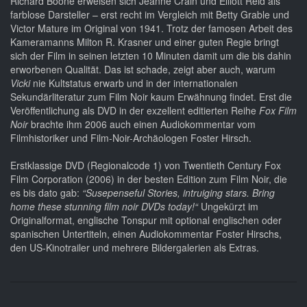
Richard Boone erweisen sich Jeanne Crain und Elliott Reid als
farblose Darsteller – erst recht im Vergleich mit Betty Grable und
Victor Mature im Original von 1941. Trotz der famosen Arbeit des
Kameramanns Milton R. Krasner und einer guten Regie bringt
sich der Film in seinen letzten 10 Minuten damit um die bis dahin
erworbenen Qualität. Das ist schade, zeigt aber auch, warum
Vicki
nie Kultstatus erwarb und in der internationalen
Sekundärliteratur zum Film Noir kaum Erwähnung findet. Erst die
Veröffentlichung als DVD in der exzellent editierten Reihe
Fox Film
Noir
brachte ihm 2006 auch einen Audiokommentar vom
Filmhistoriker und Film-Noir-Archäologen Foster Hirsch.
Erstklassige DVD (Regionalcode 1) von Twentieth Century Fox
Film Corporation (2006) in der besten Edition zum Film Noir, die
es bis dato gab:
“Susepenseful Stories, intruiging stars. Bring
home these stunning film noir DVDs today!“
Ungekürzt im
Originalformat, englische Tonspur mit optional englischen oder
spanischen Untertiteln, einen Audiokommentar Foster Hirschs,
den US-Kinotrailer und mehrere Bildergalerien als Extras.