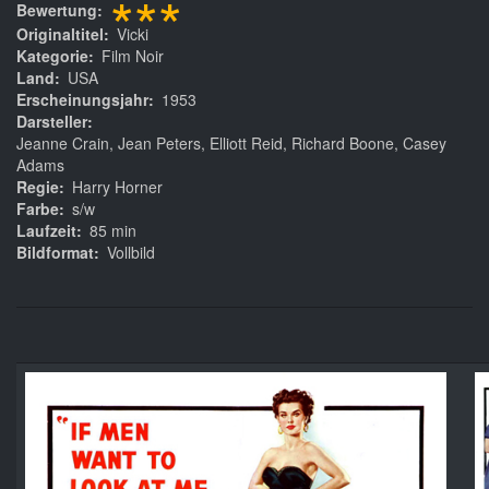
***
Bewertung
Originaltitel
Vicki
Kategorie
Film Noir
Land
USA
Erscheinungsjahr
1953
Darsteller
Jeanne Crain, Jean Peters, Elliott Reid, Richard Boone, Casey
Adams
Regie
Harry Horner
Farbe
s/w
Laufzeit
85 min
Bildformat
Vollbild