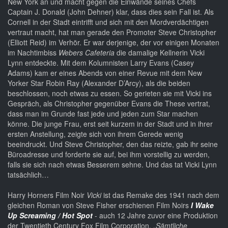
New York an und macht gegen die Einwände seines Chefs
Captain J. Donald (John Dehner) klar, dass dies sein Fall ist. Als
Cornell in der Stadt eintrifft und sich mit den Mordverdächtigen
vertraut macht, hat man gerade den Promoter Steve Christopher
(Elliott Reid) im Verhör. Er war derjenige, der vor einigen Monaten
im Nachtimbiss
Webers Cafeteria
die damalige Kellnerin Vicki
Lynn entdeckte. Mit dem Kolumnisten Larry Evans (Casey
Adams) kam er eines Abends von einer Revue mit dem New
Yorker Star Robin Ray (Alexander D’Arcy), als die beiden
beschlossen, noch etwas zu essen. So gerieten sie mit Vicki ins
Gespräch, als Christopher gegenüber Evans die These vertrat,
dass man im Grunde fast jede und jeden zum Star machen
könne. Die junge Frau, erst seit kurzem in der Stadt und in ihrer
ersten Anstellung, zeigte sich von ihrem Gerede wenig
beeindruckt. Und Steve Christopher, den das reizte, gab ihr seine
Büroadresse und forderte sie auf, bei ihm vorstellig zu werden,
falls sie sich nach etwas Besserem sehne. Und das tat Vicki Lynn
tatsächlich…
Harry Horners Film Noir
Vicki
ist das Remake des 1941 nach dem
gleichen Roman von Steve Fisher erschienen Film Noirs
I Wake
Up Screaming / Hot Spot
- auch 12 Jahre zuvor eine Produktion
der Twentieth Century Fox Film Corporation.
„Sämtliche