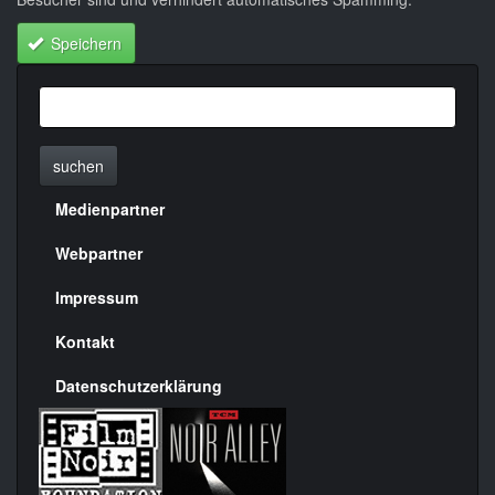
Speichern
suchen
Medienpartner
Menülinks
rechte
Webpartner
Seite
Impressum
Kontakt
Datenschutzerklärung