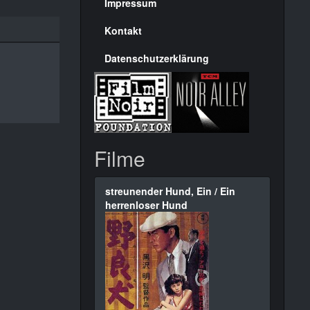
Seite
Impressum
Kontakt
Datenschutzerklärung
Filme
streunender Hund, Ein / Ein
herrenloser Hund