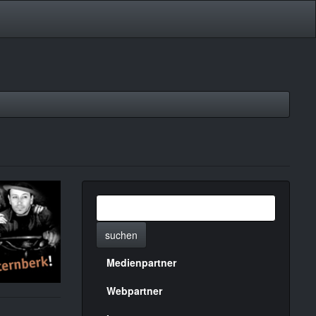
suchen
Medienpartner
Menülinks
rechte
Webpartner