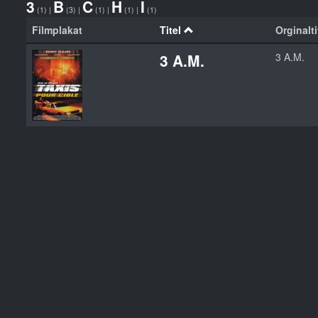
3
B
C
H
I
(1)
|
(3)
|
(1)
|
(1)
|
(1)
Filmplakat
Titel
Orginalti
3 A.M.
3 A.M.