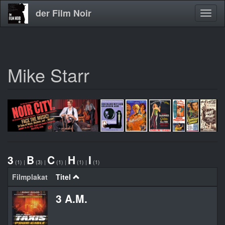
der Film Noir
Navig
aktivi
Mike Starr
Direkt
zum
Inhalt
3
B
C
H
I
(1)
|
(3)
|
(1)
|
(1)
|
(1)
Filmplakat
Titel
3 A.M.