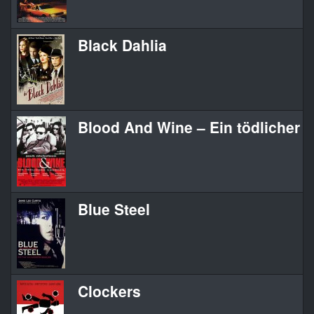
Black Dahlia
Blood And Wine – Ein tödlicher C
Blue Steel
Clockers