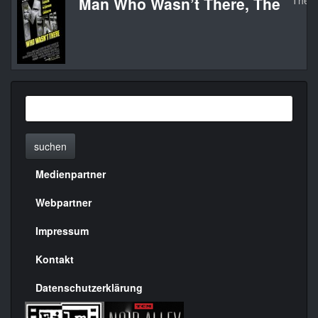
Man Who Wasn’t There, The
The M
suchen
Medienpartner
Menülinks
rechte
Webpartner
Seite
Impressum
Kontakt
Datenschutzerklärung