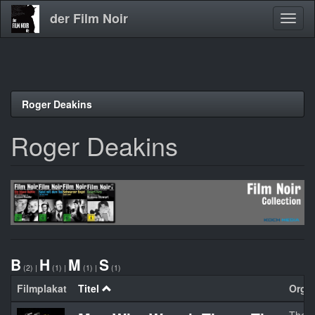
der Film Noir
Navig
aktivi
Direkt
Roger Deakins
zum
Inhalt
Roger Deakins
B
H
M
S
(2)
|
(1)
|
(1)
|
(1)
Filmplakat
Titel
Orgin