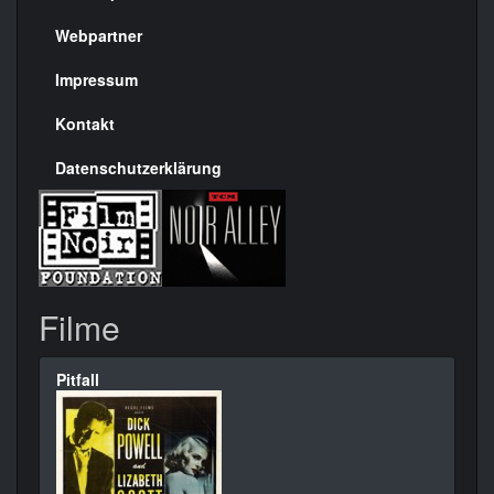
Menülinks
rechte
Webpartner
Seite
Impressum
Kontakt
Datenschutzerklärung
Filme
Pitfall