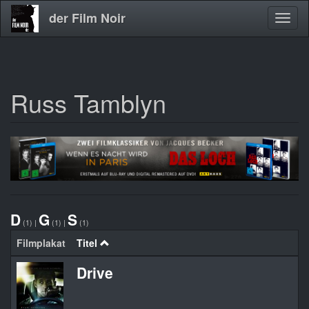
der Film Noir
Navig
aktivi
Russ Tamblyn
Direkt
zum
Inhalt
D
G
S
(1)
|
(1)
|
(1)
Filmplakat
Titel
Drive