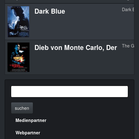
Dark Blue
Dark Bl
Dieb von Monte Carlo, Der
The Goo
suchen
Medienpartner
Menülinks
rechte
Webpartner