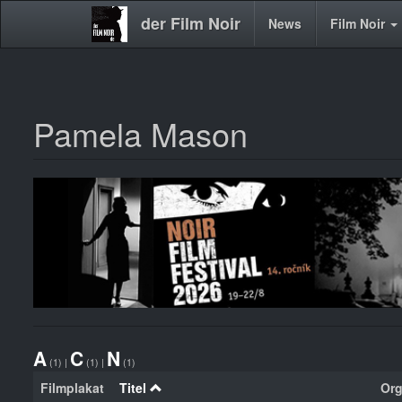
der Film Noir
Main
News
Film Noir
navigation
Pamela Mason
Direkt
zum
Inhalt
A
C
N
(1)
|
(1)
|
(1)
Filmplakat
Titel
Org