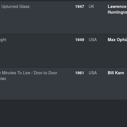
 Upturned Glass
1947
UK
Lawrence
Huntingt
ght
1949
USA
Max Ophü
e Minutes To Live / Door-to-Door
1961
USA
Bill Karn
iac