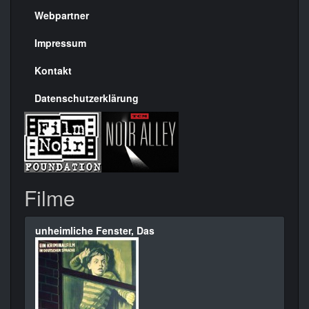
rechte
Webpartner
Seite
Impressum
Kontakt
Datenschutzerklärung
Filme
unheimliche Fenster, Das