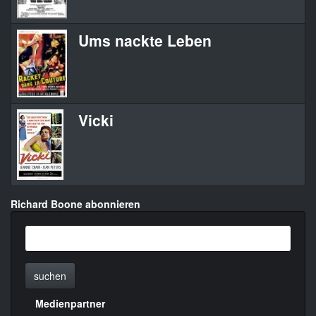
Ums nackte Leben
Vicki
Richard Boone abonnieren
suchen
Medienpartner
Menülinks