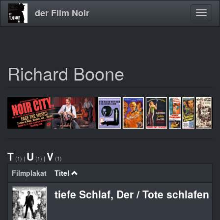
der Film Noir
Navig
aktivi
Richard Boone
Direkt
zum
Inhalt
T
U
V
(1)
|
(1)
|
(1)
Filmplakat
Titel
tiefe Schlaf, Der / Tote schlafen 