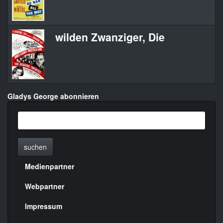
wilden Zwanziger, Die
Gladys George abonnieren
suchen
Medienpartner
Menülinks
rechte
Webpartner
Seite
Impressum