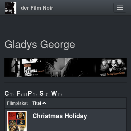
der Film Noir
Navig
aktivi
Gladys George
Direkt
zum
Inhalt
C
F
P
S
W
(1)
|
(1)
|
(1)
|
(2)
|
(1)
Filmplakat
Titel
Christmas Holiday