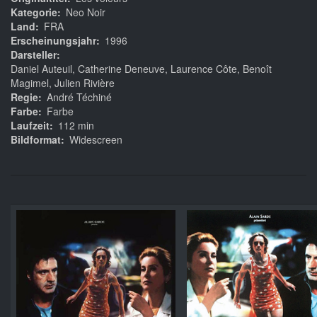
Kategorie
Neo Noir
Land
FRA
Erscheinungsjahr
1996
Darsteller
Daniel Auteuil, Catherine Deneuve, Laurence Côte, Benoît
Magimel, Julien Rivière
Regie
André Téchiné
Farbe
Farbe
Laufzeit
112 min
Bildformat
Widescreen