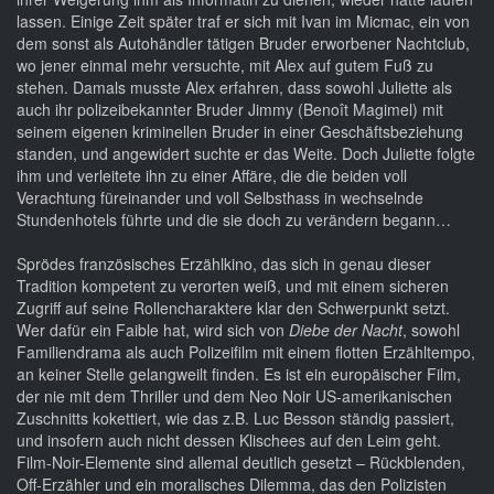
lassen. Einige Zeit später traf er sich mit Ivan im Micmac, ein von
dem sonst als Autohändler tätigen Bruder erworbener Nachtclub,
wo jener einmal mehr versuchte, mit Alex auf gutem Fuß zu
stehen. Damals musste Alex erfahren, dass sowohl Juliette als
auch ihr polizeibekannter Bruder Jimmy (Benoît Magimel) mit
seinem eigenen kriminellen Bruder in einer Geschäftsbeziehung
standen, und angewidert suchte er das Weite. Doch Juliette folgte
ihm und verleitete ihn zu einer Affäre, die die beiden voll
Verachtung füreinander und voll Selbsthass in wechselnde
Stundenhotels führte und die sie doch zu verändern begann…
Sprödes französisches Erzählkino, das sich in genau dieser
Tradition kompetent zu verorten weiß, und mit einem sicheren
Zugriff auf seine Rollencharaktere klar den Schwerpunkt setzt.
Wer dafür ein Faible hat, wird sich von
Diebe der Nacht
, sowohl
Familiendrama als auch Polizeifilm mit einem flotten Erzähltempo,
an keiner Stelle gelangweilt finden. Es ist ein europäischer Film,
der nie mit dem Thriller und dem Neo Noir US-amerikanischen
Zuschnitts kokettiert, wie das z.B. Luc Besson ständig passiert,
und insofern auch nicht dessen Klischees auf den Leim geht.
Film-Noir-Elemente sind allemal deutlich gesetzt – Rückblenden,
Off-Erzähler und ein moralisches Dilemma, das den Polizisten