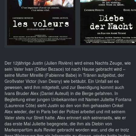
Der 12jährige Justin (Julien Rivière) wird eines Nachts Zeuge, wie
sein Vater Ivan (Didier Bezace) tot nach Hause gebracht wird –
seine Mutter Mireille (Fabienne Babe) in Tränen aufgelöst, der
Großvater Victor (Ivan Desny) wie betäubt. Ein Unfall sei es
gewesen, wird ihm mitgeteilt, und zur Beerdigung kommt auch
Ivans Bruder Alex (Daniel Auteuil) in die Berge gefahren. In
Begleitung einer jungen Unbekannten mit Namen Juliette Fontana
(Laurence Côte) sieht Justin so den von ihm gehassten Onkel
Alex wieder, der in Paris bei der Polizei arbeitet und mit seinem
Vater stets nur Streit hatte. Alex erinnert sich seinerseits, wie er
das erste Mal Juliette begegnete, die ihm als Diebin von
Markenparfüm aufs Revier gebracht worden war, und die er trotz
ihrer Weigerung ihm als Informatin zu dienen, wieder hatte laufen