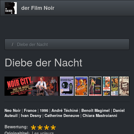
der Film Noir
Direkt
Diebe der Nacht
zum
Inhalt
Diebe der Nacht
Neo Noir
|
France
|
1996
|
André Téchiné
|
Benoît Magimel
|
Daniel
Auteuil
|
Ivan Desny
|
Catherine Deneuve
|
Chiara Mastroianni
****
Bewertung
Originaltitel
Les voleurs