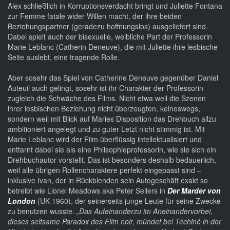
Alex schließlich in Korruptionsverdacht bringt und Juliette Fontana
zur Femme fatale wider Willen macht, der ihre beiden
Beziehungspartner (geradezu hoffnungslos) ausgeliefert sind.
Dabei spielt auch der bisexuelle, weibliche Part der Professorin
Marie Leblanc (Catherin Deneuve), die mit Juliette ihre lesbische
Seite auslebt, eine tragende Rolle.
Aber sosehr das Spiel von Catherine Deneuve gegenüber Daniel
Auteuil auch gelingt, sosehr ist ihr Charakter der Professorin
zugleich die Schwäche des Films. Nicht etwa weil die Szenen
ihrer lesbischen Beziehung nicht überzeugten, keineswegs,
sondern weil mit Blick auf Maries Disposition das Drehbuch allzu
ambitioniert angelegt und zu guter Letzt nicht stimmig ist. Mit
Marie Leblanc wird der Film überflüssig intellektualisiert und
enttarnt dabei sie als eine Philsophieprofessorin, wie sie sich ein
Drehbuchautor vorstellt. Das ist besonders deshalb bedauerlich,
weil alle übrigen Rollencharaktere perfekt eingepasst sind –
inklusive Ivan, der in Rückblenden sein Autogeschäft exakt so
betreibt wie Lionel Meadows aka Peter Sellers in
Der Marder von
London
(UK 1960), der seinerseits junge Leute für seine Zwecke
zu benutzen wusste.
„Das Aufeinanderzu im Aneinandervorbei,
dieses seltsame Paradox des Film noir, mündet bei Téchiné in der