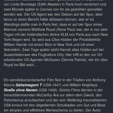
von Linda Brundage (Edith Atwater) in Paris hoch versichert und
zwei Monate später in Cannes von ihr als gestohlen gemeldet
worden war. Der US-Agent war den Dieben auf der Spur, aber
bevor er einen Bericht hätte abfassen können, war er tot.
Allerdings stellte man in Paris fest, dass er auf der Spur eines
Mannes namens Matthew Royal (Rene Paul) war, der in nur zwei
Tagen mit der holländischen Airline KLM von Paris aus nach New
York fliegen wird. So wird aus Clive Holden der Privatdetektiv
William Harrah mit einem Büro in New York und mit einer
Sekretärin. Zwei Tage später steht Harrah alias Holden auf der
Aussichtsterrase des Flughafens Orly. Hier trifft er den vor Ort
arbeitenden US-Agenten McQueen (Dennis Patrick), der ihn über
Royal ins Bild setzt…
Ein semidokumentarischer Film Noir in der Tradion von Anthony
Manns
Geheimagent T
(USA 1947) und William Keighleys
Straße ohne Namen
(USA 1948). Solche Filme dienten in der
heraufdämmernden McCarthy-Ära vor allem dem Zweck, den
Patriotismus anzufaschen und der vom Weltkrieg traumatisierten
USA erneut mit den altgedienten Schubladen von Gut und Böse
ein simples und effektives Werteschema zu bieten. Der Autor