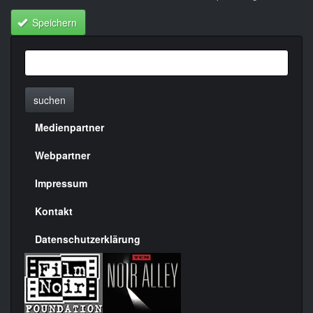
Speichern
suchen
Medienpartner
Menülinks
rechte
Webpartner
Seite
Impressum
Kontakt
Datenschutzerklärung