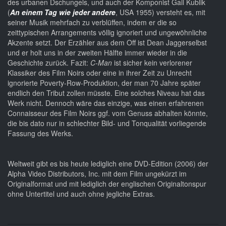
des urbanen Dschungels, und auch der Komponist Gail Kublik
(
An einem Tag wie jeder andere
, USA 1955) versteht es, mit
seiner Musik mehrfach zu verblüffen, indem er die so
zeittypischen Arrangements völlig ignoriert und ungewöhnliche
Akzente setzt. Der Erzähler aus dem Off ist Dean Jaggerselbst
und er holt uns in der zweiten Hälfte immer wieder in die
Geschichte zurück. Fazit:
C-Man
ist sicher kein verlorener
Klassiker des Film Noirs oder eine in ihrer Zeit zu Unrecht
ignorierte Poverty-Row-Produktion, der man 70 Jahre später
endlich den Tribut zollen müsste. Eine solches Niveau hat das
Werk nicht. Dennoch wäre das einzige, was einen erfahrenen
Connaisseur des Film Noirs ggf. vom Genuss abhalten könnte,
die bis dato nur in schlechter Bild- und Tonqualität vorliegende
Fassung des Werks.
Weltweit gibt es bis heute lediglich eine DVD-Edition (2006) der
Alpha Video Distributors, Inc. mit dem Film ungekürzt im
Originalformat und mit lediglich der englischen Originaltonspur
ohne Untertitel und auch ohne jegliche Extras.