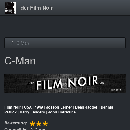
der Film Noir
Direkt
C-Man
zum
Inhalt
C-Man
Film Noir
|
USA
|
1949
|
Joseph Lerner
|
Dean Jagger
|
Dennis
Patrick
|
Harry Landers
|
John Carradine
***
Bewertung
Originaltitel
"C"-Man