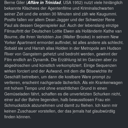
Berne Giler (
Affäre in Trinidad
, USA 1952) nutzt viele hinlänglich
bekannte Klischees der Agentenfilme und Kriminalschwarten
seiner Zeit und die ersten 30 Minuten sind zäh wie Kaugummi.
Positiv fallen vor allem Dean Jagger und der Schweizer Rene
Paul als dessen Gegenspieler auf. Auch der lebenslang einzige
Filmauftritt der Deutschen Lottie Elwen als Holländerin Kathe van
Bourne, die ihren Verlobten Joe (Walter Brooke) in seinem New
Yorker Apartment ermordet auffindet, ist alles andere als schlecht.
Sobald sie und Harrah alias Holden in der Metropole am Hudson
River von Gangstern gehetzt und bedroht werden, gewinnt der
Film endlich an Dynamik. Die Erzählung ist im Ganzen aber zu
abgedroschen und künstlich verkompliziert. Einige Sequenzen
wirken forciert und der Aufwand, mit dem die Bösewichte ihr
Geschäft betreiben, um dann die kostbare Ware prompt zu
verlieren, erscheint nachgerade lächerlich. Als ein Krankenwagen
mit hohem Tempo und ohne ersichtlichen Grund in einen
Gemüseladen fährt, schaffen es die unverletzten Schurken nicht,
einer auf der Bahre liegenden, halb bewusstlosen Frau ein
Schmuckstück abzunehmen und damit zu fliehen. Ich kann mir
keinen Zuschauer vorstellen, der das jemals hat glaubwürdiig
finden können.