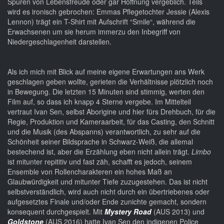
Spuren von Lebensfreude oder gar Hoffnung vergeblich. Teils
wird es ironisch gebrochen: Emmas Pflegetochter Jessie (Alexis
Lennon) trägt ein T-Shirt mit Aufschrift “Smile“, während die
Erwachsenen um sie herum immerzu den Inbegriff von
Niedergeschlagenheit darstellen.
Als ich mich mit Blick auf meine eigene Erwartungen ans Werk
geschlagen geben wollte, gerieten die Verhältnisse plötzlich noch
in Bewegung. Die letzten 15 Minuten sind stimmig, werten den
Film auf, so dass ich knapp 4 Sterne vergebe. Im Mittelteil
vertraut Ivan Sen, selbst Aborigine und hier fürs Drehbuch, für die
Regie, Produktion und Kameraarbeit, für das Casting, den Schnitt
und die Musik (des Abspanns) verantwortlich, zu sehr auf die
Schönheit seiner Bildsprache in Schwarz-Weiß, die allemal
bestechend ist, aber die Erzählung eben nicht allein trägt.
Limbo
ist mitunter repititiv und fast zäh, schafft es jedoch, seinem
Ensemble von Rollencharakteren ein hohes Maß an
Glaubwürdigkeit und mitunter Tiefe zuzugestehen. Das ist nicht
selbstverständlich, wird auch nicht durch ein übertriebenes oder
aufgesetztes Finale und/oder Ende zunichte gemacht, sondern
konsequent durchgespielt. Mit
Mystery Road
(AUS 2013) und
Goldstone
(AUS 2016) hatte Ivan Sen den indigenen Police