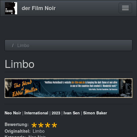
der Film Noir
Navig
aktivi
Direkt
Limbo
zum
Inhalt
Limbo
Neo Noir
|
International
|
2023
|
Ivan Sen
|
Simon Baker
****
Bewertung
Originaltitel
Limbo