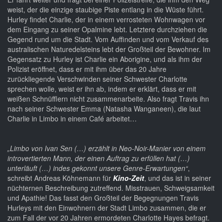
weist, der die einzige staubige Piste entlang in die Wüste führt.
Hurley findet Charlie, der in einem verrosteten Wohnwagen vor
dem Eingang zu seiner Opalmine lebt. Letztere durchziehen die
Gegend rund um die Stadt. Vom Auffinden und vom Verkauf des
australischen Naturedelsteins lebt der Großteil der Bewohner. Im
Gegensatz zu Hurley ist Charlie ein Aborigine, und als ihm der
Polizist eröffnet, dass er mit ihm über das 20 Jahre
zurückliegende Verschwinden seiner Schwester Charlotte
sprechen wolle, weist er ihn ab, indem er erklärt, dass er mit
weißen Schnüfflern nicht zusammenarbeite. Also fragt Travis ihn
nach seiner Schwester Emma (Natasha Wanganeen), die laut
Charlie in Limbo in einem Café arbeitet…
„Limbo von Ivan Sen (…) erzählt in Neo-Noir-Manier von einem
introvertierten Mann, der einen Auftrag zu erfüllen hat (…)
unterläuft (…) indes gekonnt unsere Genre-Erwartungen“
,
schreibt Andreas Köhnemann für
Kino-Zeit
, und das ist in seiner
nüchternen Beschreibung zutreffend. Misstrauen, Schweigsamkeit
und Apathie! Das fasst den Großteil der Begegnungen Travis
Hurleys mit den Einwohnern der Stadt Limbo zusammen, die er
zum Fall der vor 20 Jahren ermordeten Charlotte Hayes befragt.