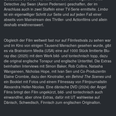
Detective Jay Swan (Aaron Pedersen) geschaffen, der im
Anschluss auch in zwei Staffeln einer TV-Serie ermittelte.
Limbo
ist ein eigenwilliger Schritt zur Seite und auf jeden Fall einer
abseits vom Mainstream des Thriller- und Actionfilms und allein
deshalb erwähnenswert.
Obgleich der Film weltweit fast nur auf Filmfestivals zu sehen war
und im Kino von einigen Tausend Menschen gesehen wurde, gibt
es via Brainstorm Media (USA) eine auf 1000 Stück limitierte Blu-
ray disc (2025) mit dem Werk bild- und tontechnisch topp, dazu
die original englische Tonspur und englische Untertitel. Die Extras
beinhalten Interviews mit Simon Baker, Rob Collins, Natasha
Wanganeen, Nicholas Hope, mit Ivan Sen und Co-Produzentin
Elaine Crombie, dazu den Kinotrailer, ein
Behind The Scenes
und
ein Booklet mit Fotos und einem Filmessay von Filmjournalistin
Alexandra Heller-Nicolas. Eine dänische DVD (2024) der Angel
Films bringt den Film ungekürzt, bild- und tontechnisch auch
einwandfrei, aber ohne Extras, dafür mit UT wahlweise auf
Dänisch, Schwedisch, Finnisch zum englischen Originalton.