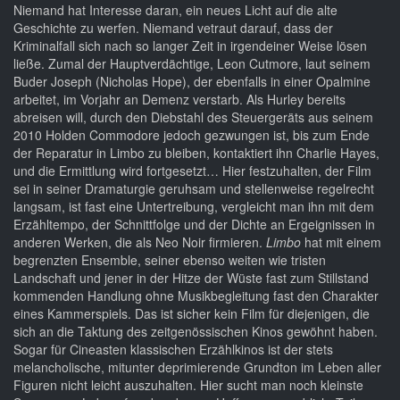
Niemand hat Interesse daran, ein neues Licht auf die alte
Geschichte zu werfen. Niemand vetraut darauf, dass der
Kriminalfall sich nach so langer Zeit in irgendeiner Weise lösen
ließe. Zumal der Hauptverdächtige, Leon Cutmore, laut seinem
Buder Joseph (Nicholas Hope), der ebenfalls in einer Opalmine
arbeitet, im Vorjahr an Demenz verstarb. Als Hurley bereits
abreisen will, durch den Diebstahl des Steuergeräts aus seinem
2010 Holden Commodore jedoch gezwungen ist, bis zum Ende
der Reparatur in Limbo zu bleiben, kontaktiert ihn Charlie Hayes,
und die Ermittlung wird fortgesetzt… Hier festzuhalten, der Film
sei in seiner Dramaturgie geruhsam und stellenweise regelrecht
langsam, ist fast eine Untertreibung, vergleicht man ihn mit dem
Erzähltempo, der Schnittfolge und der Dichte an Ergeignissen in
anderen Werken, die als Neo Noir firmieren.
Limbo
hat mit einem
begrenzten Ensemble, seiner ebenso weiten wie tristen
Landschaft und jener in der Hitze der Wüste fast zum Stillstand
kommenden Handlung ohne Musikbegleitung fast den Charakter
eines Kammerspiels. Das ist sicher kein Film für diejenigen, die
sich an die Taktung des zeitgenössischen Kinos gewöhnt haben.
Sogar für Cineasten klassischen Erzählkinos ist der stets
melancholische, mitunter deprimierende Grundton im Leben aller
Figuren nicht leicht auszuhalten. Hier sucht man noch kleinste