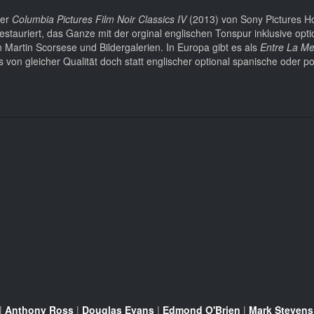
der
Columbia Pictures Film Noir Classics IV
(2013) von Sony Pictures 
estauriert, das Ganze mit der orginal englischen Tonspur inklusive opti
n Martin Scorsese und Bildergalerien. In Europa gibt es als
Entre La M
on gleicher Qualität doch statt englischer optional spanische oder po
|
Anthony Ross
|
Douglas Evans
|
Edmond O'Brien
|
Mark Stevens