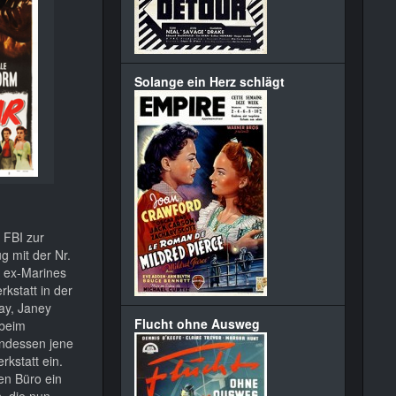
Solange ein Herz schlägt
 FBI zur
g mit der Nr.
e ex-Marines
kstatt in der
ay, Janey
Flucht ohne Ausweg
 beim
Indessen jene
kstatt ein.
en Büro ein
, die nun