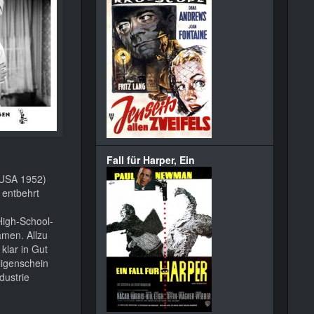
Fall für Harper, Ein
 USA 1952)
 entbehrt
 High-School-
ämen. Allzu
klar in Gut
ligenschein
dustrie