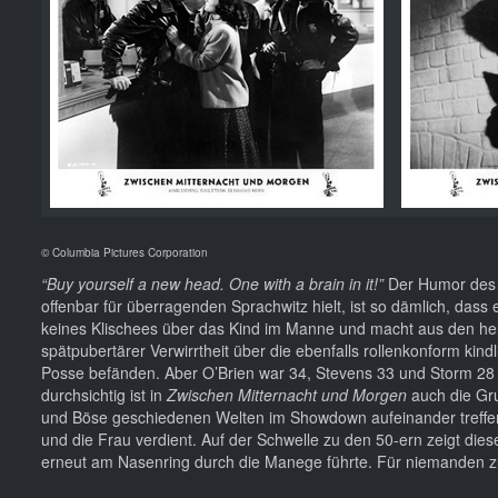
© Columbia Pictures Corporation
“Buy yourself a new head. One with a brain in it!”
Der Humor des 
offenbar für überragenden Sprachwitz hielt, ist so dämlich, da
keines Klischees über das Kind im Manne und macht aus den helde
spätpubertärer Verwirrtheit über die ebenfalls rollenkonform kindl
Posse befänden. Aber O’Brien war 34, Stevens 33 und Storm 28 
durchsichtig ist in
Zwischen Mitternacht und Morgen
auch die Gru
und Böse geschiedenen Welten im Showdown aufeinander treffen 
und die Frau verdient. Auf der Schwelle zu den 50-ern zeigt diese
erneut am Nasenring durch die Manege führte. Für niemanden zu 