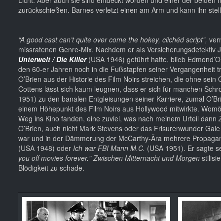
zurückschießen. Barnes verletzt einen am Arm und kann ihn ste
“A good cast can’t quite over come the hokey, clichéd script”,
verm
missratenen Genre-Mix. Nachdem er als Versicherungsdetektiv
Unterwelt / Die Killer
(USA 1946) geführt hatte, blieb Edmond’OBr
den 60-er Jahren noch in die Fußstapfen seiner Vergangenheit t
O’Brien aus der Historie des Film Noirs streichen, die ohne sei
Cottens lässt sich kaum leugnen, dass er sich für manchen Schr
1951) zu den banalen Entgleisungen seiner Karriere, zumal O’Br
einem Höhepunkt des Film Noirs aus Hollywood mitwirkte. Womög
Weg ins Kino fanden, eine zuviel, was nach meinem Urteil dann
O’Brien, auch nicht Mark Stevens oder das Frisurenwunder Gale
war und in der Dämmerung der McCarthy-Ära mehrere Propaganda
(USA 1948) oder
Ich war FBI Mann M.C.
(USA 1951). Er sagte se
you off movies forever." Zwischen Mitternacht und Morgen
stilisi
Blödigkeit zu schade.