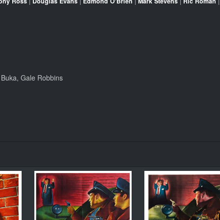
ony Ross
|
Douglas Evans
|
Edmond O'Brien
|
Mark Stevens
|
Ric Roman
 Buka, Gale Robbins