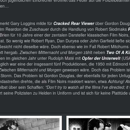
llen…
erkt Gary Loggins milde für
Cracked Rear Viewer
über Gordon Dougl
 Jim Reardon die Zuschauer durch die Handlung von Robert Siodmaks
ien für 10 Jahre einer der zentalen Darsteller klassischen Film Noirs,
rat. So wenig wie Robert Ryan, Dan Duryea oder John Garfield ließe 
n Gesicht nicht dieselbe wäre. Doch ebenso wie im Fall Robert Mitchum
ott hergab.
Zwischen Mitternacht und Morgen
zählt neben
Two Of A K
ien im gleichen Jahr unter Rudolph Maté mit
Opfer der Unterwelt
(USA
lich war eine der insgesamt fünf Produktionen, die 1950 mit Edmond 
Zwischen Mitternacht und Morgen
gewesen wäre. Doch das Problem ist
 Storm. Das Problem ist Gordon Douglas, der ebenfalls für jeden Unfu
streifen drehte, die als Film Noirs maskiert waren, etwa
Achtung! A
lbst über sein Schaffen:
"Don't try to watch all the films I've directed; i
ert seine Polizisten zu Helden in Uniform und ist sich für keine Platitüde