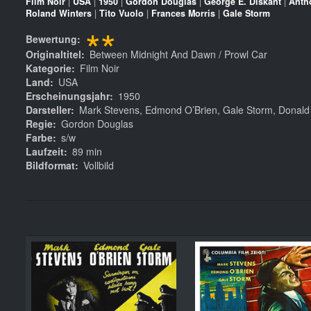
Film Noir
|
USA
|
1950
|
Gordon Douglas
|
George E. Diskant
|
Anth
Roland Winters
|
Tito Vuolo
|
Frances Morris
|
Gale Storm
**
Bewertung
Originaltitel
Between Midnight And Dawn / Prowl Car
Kategorie
Film Noir
Land
USA
Erscheinungsjahr
1950
Darsteller
Mark Stevens, Edmond O’Brien, Gale Storm, Donald
Regie
Gordon Douglas
Farbe
s/w
Laufzeit
89 min
Bildformat
Vollbild