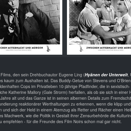
Films, den sein Drehbuchautor Eugene Ling (
Hyänen der Unterwelt
,
ss es kaum zum Aushalten ist. Das Buddy-Getue von Stevens und O’Brien
nhaften Cops im Privatleben 10-jährige Pfadfinder, die in sexistisch-
iche Katherine Mallory (Gale Strorm) herfallen, als ob sie sich in einer
Jahre alt und das Ganze ist in seinen albernen Details zum Fremdsch
ndierung reaktionärer Werthaltungen zu erkennen, wenn die klipp und 
und sich der Held in einem Atemzug als Retter und Rächer einen Hei
s Machwerk, wie die Politik in Gestalt ihrer Zensurbehörde die Kulturin
empfehlen - für die Freunde des Film Noirs schon mal gar nicht.