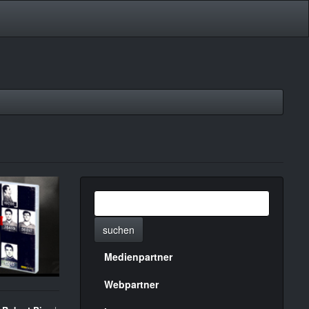
suchen
Medienpartner
Menülinks
rechte
Webpartner