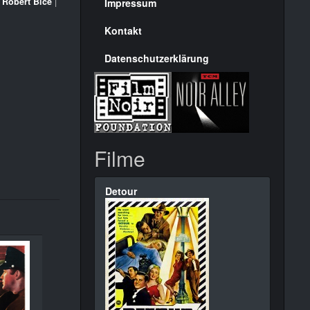
Seite
|
Robert Bice
|
Impressum
Kontakt
Datenschutzerklärung
Filme
Detour