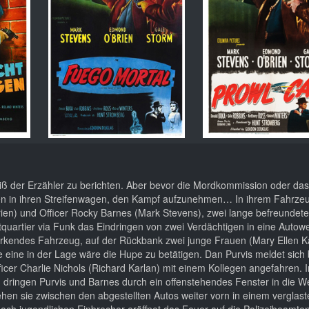
iß der Erzähler zu berichten. Aber bevor die Mordkommission oder das
mten in ihren Streifenwagen, den Kampf aufzunehmen… In ihrem Fahrzeu
ien) und Officer Rocky Barnes (Mark Stevens), zwei lange befreundet
uartier via Funk das Eindringen von zwei Verdächtigen in eine Autower
 parkendes Fahrzeug, auf der Rückbank zwei junge Frauen (Mary Ellen K
e eine in der Lage wäre die Hupe zu betätigen. Dan Purvis meldet sich
icer Charlie Nichols (Richard Karlan) mit einem Kollegen angefahren. 
ringen Purvis und Barnes durch ein offenstehendes Fenster in die Wer
ehen sie zwischen den abgestellten Autos weiter vorn in einem verglast
noch jugendlichen Einbrecher eröffnet das Feuer auf die Polizeibeamten