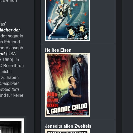
as’
Rächer der
 der sogar in
sich Edmond
s oder Joseph
Heißes Eisen
ind
(USA
 1950), in
O’Brien ihren
 nicht
g zu haben
tomspione!
t would turn
 und für keine
Jenseits allen Zweifels