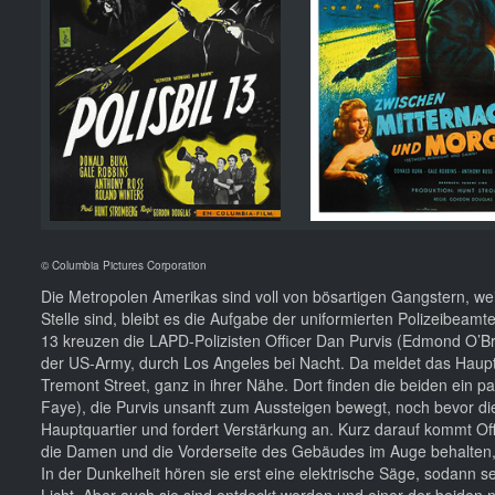
© Columbia Pictures Corporation
Die Metropolen Amerikas sind voll von bösartigen Gangstern, we
Stelle sind, bleibt es die Aufgabe der uniformierten Polizeibea
13 kreuzen die LAPD-Polizisten Officer Dan Purvis (Edmond O’Br
der US-Army, durch Los Angeles bei Nacht. Da meldet das Hauptq
Tremont Street, ganz in ihrer Nähe. Dort finden die beiden ein
Faye), die Purvis unsanft zum Aussteigen bewegt, noch bevor di
Hauptquartier und fordert Verstärkung an. Kurz darauf kommt Off
die Damen und die Vorderseite des Gebäudes im Auge behalten, d
In der Dunkelheit hören sie erst eine elektrische Säge, sodann s
Licht. Aber auch sie sind entdeckt worden und einer der beiden 