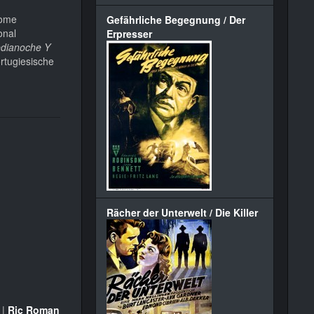
Home
Gefährliche Begegnung / Der
onal
Erpresser
edianoche Y
rtugiesische
Rächer der Unterwelt / Die Killer
|
Ric Roman