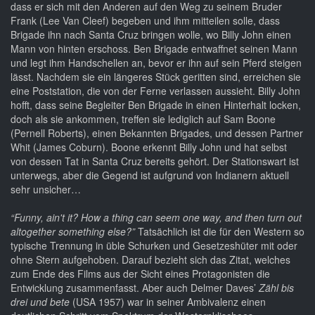
dass er sich mit den Anderen auf den Weg zu seinem Bruder
Frank (Lee Van Cleef) begeben und ihm mitteilen solle, dass
Brigade ihn nach Santa Cruz bringen wolle, wo Billy John einen
Mann von hinten erschoss. Ben Brigade entwaffnet seinen Mann
und legt ihm Handschellen an, bevor er ihn auf sein Pferd steigen
lässt. Nachdem sie ein längeres Stück geritten sind, erreichen sie
eine Poststation, die von der Ferne verlassen aussieht. Billy John
hofft, dass seine Begleiter Ben Brigade in einen Hinterhalt locken,
doch als sie ankommen, treffen sie lediglich auf Sam Boone
(Pernell Roberts), einen Bekannten Brigades, und dessen Partner
Whit (James Coburn). Boone erkennt Billy John und hat selbst
von dessen Tat in Santa Cruz bereits gehört. Der Stationswart ist
unterwegs, aber die Gegend ist aufgrund von Indianern aktuell
sehr unsicher…
“Funny, ain't it? How a thing can seem one way, and then turn out
altogether something else?”
Tatsächlich ist die für den Western so
typische Trennung in üble Schurken und Gesetzeshüter mit oder
ohne Stern aufgehoben. Darauf bezieht sich das Zitat, welches
zum Ende des Films aus der Sicht eines Protagonisten die
Entwicklung zusammenfasst. Aber auch Delmer Daves’
Zähl bis
drei und bete
(USA 1957) war in seiner Ambivalenz einen