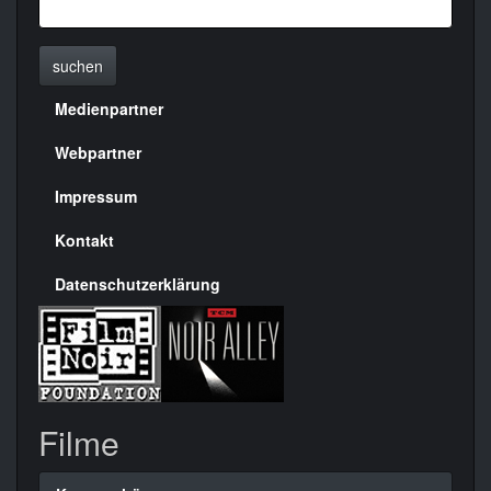
suchen
Medienpartner
Menülinks
rechte
Webpartner
Seite
Impressum
Kontakt
Datenschutzerklärung
Filme