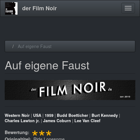
der Film Noir
Navig
aktivi
Direkt
Auf eigene Faust
zum
Inhalt
Auf eigene Faust
Western Noir
|
USA
|
1959
|
Budd Boetticher
|
Burt Kennedy
|
Charles Lawton jr.
|
James Coburn
|
Lee Van Cleef
***
Bewertung
Originaltitel
Ride Lonesome