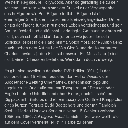
Western-Regisseure Hollywoods. Aber so geradlinig sie zu sein
scheinen, so sehr zehren sie vom Dunkel einer Vergangenheit,
das in Figuren wie Ben Brigade fortlebt. Brigade ist ein
ehemaliger Sheriff, der inzwischen als einzelgängerischer Drifter
einzig der Rache für sein ruiniertes Leben verpflichtet ist und sein
Amt ernüchtert und enttäuscht niederlegte. Genaues erfahren wir
nicht, doch schnell ist klar, das jener so wie jeder hier sein
Schicksal selbst in die Hand nimmt. Solch moralische Ambivalenz
macht neben dem Auftritt Lee Van Cleefs und der Kameraarbeit
Charles Lawtons jr. den Film sehenswert. Ein Muss ist er jedoch
nicht; vielen Cineasten bietet das Werk dann doch zu wenig.
Es gibt eine exzellente deutsche DVD-Edition (2011) in der
seinerzeit aus 15 Filmen bestehenden Reihe
Western
der
Süddeutsche Zeitung Cinemathek, bildtechnisch topp und
ungekürzt im Originalformat mit Tonspuren auf Deutsch oder
Englisch, ohne Untertitel und ohne Extras, doch im schönen
Digipack mit Filmfotos und einem Essay von Gottfried Knapp plus
eines kurzen Portraits Budd Boettichers und der mit Randolph
Scott initiierten Ranown-Serie aus sieben B-Western zwischen
1956 und 1960.
Auf eigene Faust
ist nicht in Schwarz-weiß, wie
auf dem Cover vermerkt, er ist in Farbe zu sehen.