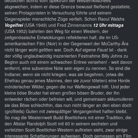
deutlichen Schritt vom Spektrum der Westernklischees
abgewichen, indem er diese Grenze bewusst fließend gestaltete,
seinen Protagonisten in Versuchung führte und seinem
Gegenspieler menschliche Züge verlieh. Schon Raoul Walshs
Vogelfrei
(USA 1949) und Fred Zinnemanns
12 Uhr mittags
(USA 1952) bahnten den Weg für einen Western, der
zeitgenössische Entwicklungen reflektieren half, die im US-
amerikanischen Film (Noir) in der Gegenwart der McCarthy-Ära
nicht länger wohl gelitten war. Doch
Auf eigene Faust
ist - dank
der völlig unglaubwürdig inszenierten Festnahme Billy Johns zu
Beginn auch mit einem schwachen Entree versehen! - weit davon
entfernt, eine subversive Note sein eigen zu nennen. So sind die
Indianer, wenn sie nicht kriegen, was sie begehren, (etwa die
Ehefrau genau jenes Mannes, den sie zuvor töteten) eine Horde
mörderischer Wilder, gegen die nur Waffengewalt hilft. Und jeder
kleine böse Bruder hat einen großen bösen Bruder, der ihn
entweder rächen oder befreien will, und gemeinsam akkumulieren
sie das Böse schlechthin, das nun nicht länger an den eben doch
(großteils) Guten mit zwiespältiger Vergangenheit haften bleibt.
So mag die Westernwelt Budd Boettichers mit einer Tradition, die
den Altstar Randolph Scott mit 60 in seinem sechsten und
vorletzten Scott-Boetticher-Western auftreten sieht, zwar einige
interessante Schattierungen aufweisen. Doch gemessen am Film