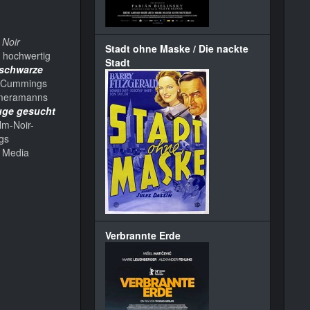
 Noir
Stadt ohne Maske / Die nackte
d hochwertig
Stadt
schwarze
t Cummings
Kameramanns
uge gesucht
lm-Noir-
gs
 Media
Verbrannte Erde