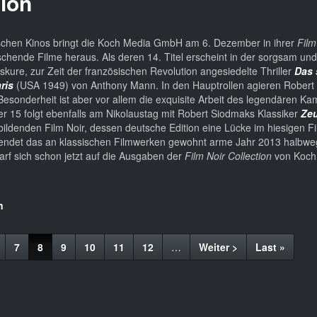
tion
schen Kinos bringt die Koch Media GmbH am 6. Dezember in ihrer
Film
chende Filme heraus. Als deren 14. Titel erscheint in der sorgsam un
skure, zur Zeit der französischen Revolution angesiedelte Thriller
Das 
ris
(USA 1949) von Anthony Mann. In den Hauptrollen agieren Rober
Besonderheit ist aber vor allem die exquisite Arbeit des legendären 
r 15 folgt ebenfalls am Nikolaustag mit Robert Siodmaks Klassiker
Ze
bildenden Film Noir, dessen deutsche Edition eine Lücke im hiesigen Fi
 endet das an klassischen Filmwerken gewohnt arme Jahr 2013 halbwe
rf sich schon jetzt auf die Ausgaben der
Film Noir Collection
von Koch
n
eite
Seite
7
Aktuelle
8
Seite
9
Seite
10
Seite
11
Seite
12
…
Nächste
Weiter >
Letzte
Last »
Seite
Seite
Seite