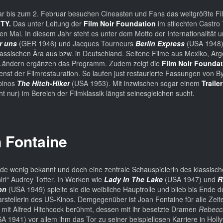
uar bis zum 2. Februar besuchen Cineasten und Fans das weltgrößte Fi
TY.
Das unter Leitung der
Film Noir Foundation
im stilechten Castro
ften Mal. In diesem Jahr steht es unter dem Motto der Internationalität 
r uns
(GER 1946) und Jacques Tourneurs
Berlin Express
(USA 1948) 
klassischen Ära aus bzw. in Deutschland. Seltene Filme aus Mexiko, Arg
 Ländern ergänzen das Programm. Zudem zeigt die
Film Noir Founda
enst der Filmrestauration. So laufen just restaurierte Fassungen von B
pinos
The Hitch-Hiker
(USA 1953). Mit inzwischen sogar einem
Traile
ht nur) im Bereich der Filmklassik längst seinesgleichen sucht.
n Fontaine
nde wenig bekannt und doch eine zentrale Schauspielerin des klassisch
rl“ Audrey Totter. In Werken wie
Lady In The Lake
(USA 1947) und
R
on
(USA 1949) spielte sie die weibliche Hauptrolle und blieb bis Ende d
rstellerin des US-Kinos. Demgegenüber ist Joan Fontaine für alle Zeite
it Alfred Hitchcock berühmt, dessen mit ihr besetzte Dramen
Rebec
A 1941) vor allem ihm das Tor zu seiner beispiellosen Karriere in Hol