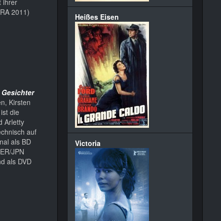
 ihrer
RA 2011)
Heißes Eisen
 Gesichter
n, Kirsten
st die
 Arletty
echnisch auf
nal als BD
Victoria
GER/JPN
nd als DVD