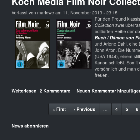
Koch Media Film Noir Collec
auf
BD
Verfasst von
marlowe
am
11. November 2013 - 23:15
und
Für den Freund klassi
DVD
Collection
zwei überras
2014
editierten Reihe der ob
Buch / Dämon von Pa
und Arlene Dahl, eine 
John Alton. Die Numme
(USA 1944), einem stil
Kanon schließt. Somit
versöhnlich und man da
freuen.
Weiterlesen
über
2 Kommentare
Neuen Kommentar hinzufüge
Koch
Seitennummerierung
Media
Erste
« First
Vorherige
‹ Previous
…
Seite
4
Seite
5
S
6
Film
Seite
Seite
Noir
Collection
News abonnieren