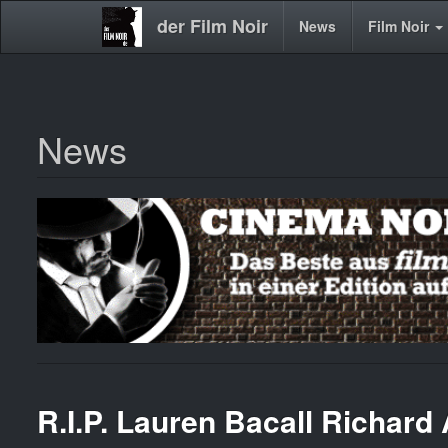
der Film Noir
Main
News
Film Noir
navigation
News
Direkt
zum
Inhalt
R.I.P. Lauren Bacall Richard