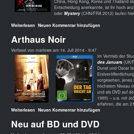
China, Hong Kong, Korea und Thailand sich 
Entscheidung anerkannte, ist ihr hoch an
oder
Mystery
(CHN/FRA 2012) laufen hier
Weiterlesen
über
Neuen Kommentar hinzufügen
Berlinale-
Arthaus Noir
Sieger
2014
ist
Verfasst von
marlowe
am
14. Juli 2014 - 9:47
Neo
Im Vertrieb der St
Noir
des Januar
s
(UK/F
aus
Dunst und Oscar Is
China
Erstveröffentlichu
vorgesehen, jenes K
höchstem Niveau üb
und als DVD auf de
1995) – u.a. mit J
erfahren, die am 21
Weiterlesen
über
Neuen Kommentar hinzufügen
Arthaus
Neu auf BD und DVD
Noir