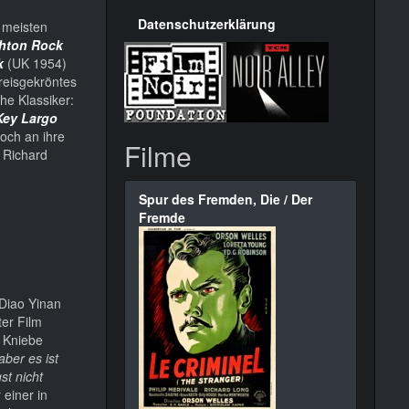
Datenschutzerklärung
 meisten
ghton Rock
k
(UK 1954)
reisgekröntes
he Klassiker:
Key Largo
och an ihre
Filme
 Richard
Spur des Fremden, Die / Der
Fremde
Diao Yinan
ter Film
s Kniebe
aber es ist
st nicht
 einer in