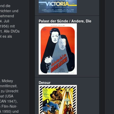
end die
chichten und
zunehmend
. Juli
Palast der Sünde / Andere, Die
1956) mit
. Alle DVDs
t es als
. Mickey
Detour
mmfilmzeit.
e zu Unrecht
oat
(USA
CAN 1947),
 Film-Noir-
 1950) und