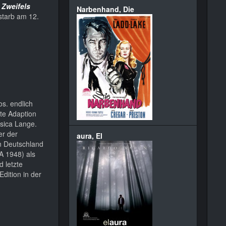
 Zweifels
Narbenhand, Die
starb am 12.
s. endlich
te Adaption
sica Lange.
er der
aura, El
in Deutschland
 1948) als
d letzte
dition in der