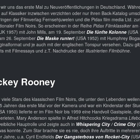
wir uns das erste Mal zu Neuveröffentlichungen in Deutschland. Währ
 auf Klassiker inzwischen verzichten oder nur ihren Back-Katalog ums
bringen der Filmverlag Fernsehjuwelen und die Pidax film media Ltd. 
ionaler Film Noirs. So erscheinen in der Reihe
Pidax Filmklassiker
am 4
UK 1957) mit John Mills, am 19. September
Die fünfte Kolonne
(USA 
 am 26. September
Die Maske runter!
(USA 1952) mit Humphrey Bogart
ginalformat und je auch mit der englischen Tonspur versehen. Dazu gib
ts mit Filmessays und z.T. Nachdrucke der
Illustrierten Filmbühne
.
ickey Rooney
 viele Stars des klassischen Film Noirs, die unter den Lebenden weilen
5 Jahren das erste Mal vor der Kamera und war ein Kinderstar der Stu
A 1950) lieferte er im Film Noir bis 1959 eine Handvoll Gastspiele, di
gerieten. Mary Anderson spielte in Alfred Hitchcocks Kriegsdrama
Lifeb
eibliche Hauptrolle und zeigte auch in
Whispering City / Crime City
(
twas konnte. Zum Star brachte sie es nie, doch ihre Auftritte in mehreren
r Jahre, u.a. Cyril Endfields
Der Gangsterboss von Rocket-City
(USA