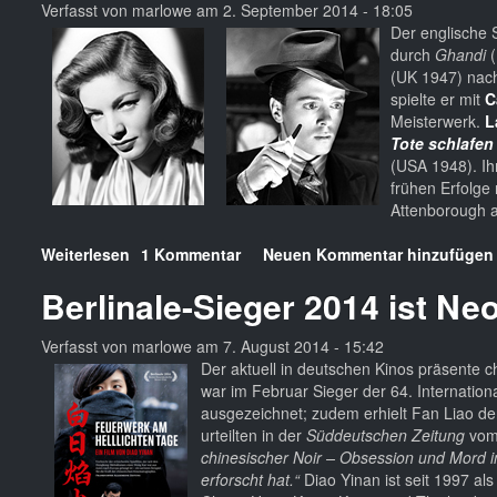
Verfasst von
marlowe
am
2. September 2014 - 18:05
Der englische 
durch
Ghandi
(UK 1947) nac
spielte er mit
C
Meisterwerk.
L
Tote schlafen 
(USA 1948). Ih
frühen Erfolge 
Attenborough a
Weiterlesen
über
1 Kommentar
Neuen Kommentar hinzufügen
R.I.P.
Berlinale-Sieger 2014 ist Ne
Lauren
Bacall
Richard
Verfasst von
marlowe
am
7. August 2014 - 15:42
Attenborough
Der aktuell in deutschen Kinos präsente 
war im Februar Sieger der 64. Internation
ausgezeichnet; zudem erhielt Fan Liao den
urteilten in der
Süddeutschen Zeitung
vom
chinesischer Noir – Obsession und Mord im
erforscht hat.“
Diao Yinan ist seit 1997 als