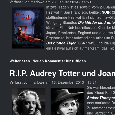
Noir
Verfasst von
marlowe
am
23. Januar 2014 - 14:59
(?)
In zwei Tagen ist es soweit. Vom 24. Jan
Collection
Festival in San Francisco, beititelt
NOIR CI
stattfindende Festival jährt sich zum zwöl
Wolfgang Staudtes
Die Mörder sind unte
für vom Film Noir beeinflusstes Kino der 
Japan, Frankreich, England und anderen
Ergebnisse ihrer aufwendigen Arbeit im Di
Der blonde Tiger
(USA 1949) und Ida Lu
ein Festival auf sich aufmerksam, das (nic
Weiterlesen
über
Neuen Kommentar hinzufügen
San
R.I.P. Audrey Totter und Joa
Francisco
2014
Verfasst von
marlowe
am
16. Dezember 2013 - 15:34
Sie war hierzula
das “Good Bad Gi
Stoker Thomps
eine markante Da
Zusammenarbeit m
und
Verdacht
(US