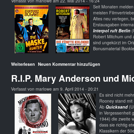
Verfasst von
marlowe
am
22. Mai 2014 - 16:24
Seit Monaten melden 
meisten Filmvertriebe
Altes neu verlegen, 
Erstausgaben internat
Interpol ruft Berlin
(
Robert Mitchum und
sind ungekürzt im Ori
Bonusmaterial Bookle
Weiterlesen
über
Neuen Kommentar hinzufügen
Neu
R.I.P. Mary Anderson und M
auf
BD
und
Verfasst von
marlowe
am
9. April 2014 - 20:21
DVD
Es sind nicht mehr
Rooney stand mit 
Ab
Quicksand
(US
in Vergessenheit 
1944) die zweite w
dass sie richtig e
Klassikern der 50e