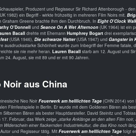
Schauspieler, Produzent und Regisseur Sir Richard Attenborough - den
(UK 1982) ein Begriff - wirkte frühzeitig in mehreren Film Noirs mit.
Bri
h Graham Greene brachte ihm den Durchbruch. In
Eight O’Clock Wal
athy O’Donnell
und
Seance On A Wet Afternoon
(UK 1964) ist ein p
auren Bacall
drehte mit Ehemann
Humphrey Bogart
drei exemplarisc
fest
(USA 1946),
Die schwarze Natter
(USA 1947) und
Gangster in 
re ausdrucksstarke Schönheit wurde zum Inbegriff der Femme fatale, d
reichte sie nie mehr heran.
Lauren Bacall
starb am 12. August und Sir
m 24. August, sie mit 89 und er mit 90 Jahren.
o Noir aus China
chinesische Neo Noir
Feuerwerk am helllichten Tage
(CHN 2014) von 
alen Filmfestspiele in Berlin. Er wurde mit dem Goldenen Bären als bes
 Silbernen Bären als bester Hauptdarsteller. David Steinitz und Tobia
 17. Februar, das Werk zeige
„starke Anklänge an den alten Film noir, 
 Widerschein einer flackernden Industriekultur, die das Kino noch läng
 Autor und Regisseur tätig. Mit
Feuerwerk am helllichten Tage
folgt er