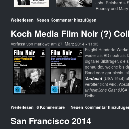
John Reinhardts
F
Rooney und Mary A
Weiterlesen
über
Neuen Kommentar hinzufügen
R.I.P.
Koch Media Film Noir (?) Col
Mary
Anderson
und
Verfasst von
marlowe
am
27. März 2014 - 11:03
Mickey
Es gibt Hunderte Werke
Rooney
weder als BD noch als D
digitaler Bildträger, di
genau die, welche bis da
Rand oder gar nichts m
Verdacht
(USA 1944) al
veröffentlicht wird. Abs
unheimliche Gast
(USA 1
Reihe.
Weiterlesen
über
6 Kommentare
Neuen Kommentar hinzufüge
Koch
San Francisco 2014
Media
Film