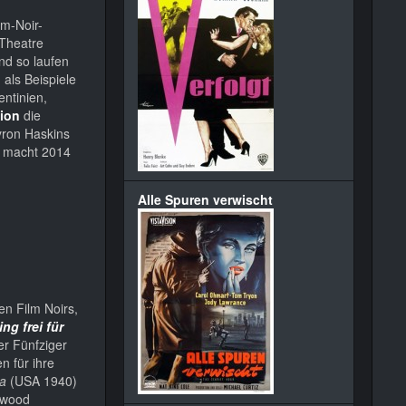
lm-Noir-
 Theatre
und so laufen
als Beispiele
entinien,
tion
die
yron Haskins
r
macht 2014
Alle Spuren verwischt
en Film Noirs,
ing frei für
er Fünfziger
n für ihre
ca
(USA 1940)
lywood