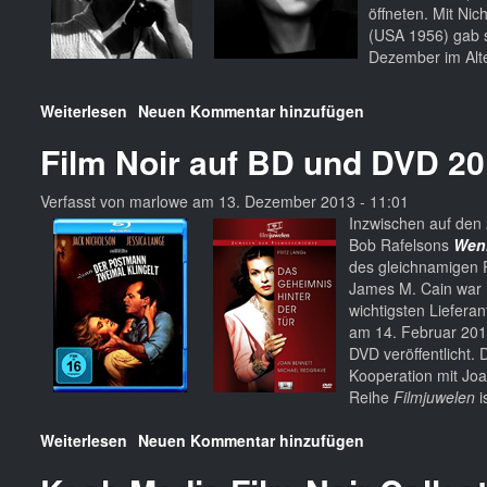
öffneten. Mit Ni
(USA 1956) gab s
Dezember im Alt
Weiterlesen
über
Neuen Kommentar hinzufügen
R.I.P.
Film Noir auf BD und DVD 2
Audrey
Totter
und
Verfasst von
marlowe
am
13. Dezember 2013 - 11:01
Joan
Inzwischen auf den 
Fontaine
Bob Rafelsons
Wenn
des gleichnamigen 
James M. Cain war 
wichtigsten Lieferan
am 14. Februar 201
DVD veröffentlicht. 
Kooperation mit Joa
Reihe
Filmjuwelen
i
Weiterlesen
über
Neuen Kommentar hinzufügen
Film
Noir