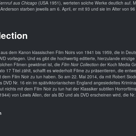
ernruf aus Chicago
(USA 1951), werteten solche Werke deutlich auf. 
nderson starben jeweils am 6. April, er mit 93 und sie im Alter von 96
lection
 aus dem Kanon klassischen Film Noirs von 1941 bis 1959, die in Deut
VD vorliegen. Und es gibt die hochwertig editierte, hierzulande einzige
e solchen Filmen gewidmet ist, die
Film Noir Collection
der Koch Media G
to 17 Titel zählt, schafft es wiederholt Filme zu präsentieren, die ent
it dem Film Noir zu tun haben. So am 22. Mai 2014, da mit Robert Si
s DVD Nr. 16 ein im spätviktorianischen England angesiedeltes Krimin
olut nichts mit dem Film Noir zu tun hat der Klassiker subtilen Horrorfilm
944) von Lewis Allen, der als BD und als DVD erscheinen wird, die Nr.
n