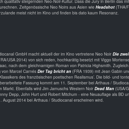
qualitativ steigernden Neo-Noir-Kultur. Dass die Jury in Berlin das mit
zurechnen. Zeitgenössische Neo Noirs aus Asien wie
Headshot
(THA/F
zulande meist nicht im Kino und finden bis dato kaum Resonanz.
udiocanal GmbH macht aktuell der im Kino vertretene Neo Noir
Die zwei
RA/USA 2014) von sich reden, hochkarätig besetzt mit Viggo Mortense
aac, nach dem gleichnamigen Roman von Patricia Highsmith. Zugleich i
ng von Marcel Carnés
Der Tag bricht an
(FRA 1939) mit Jean Gabin und
lassikers des französischen poetischen Realismus’. Die bild- und tont
erarbeitete Fassung kommt am 11. September bei Arthaus / Studioca
n Markt. Ebenfalls wird Jim Jamuschs Western Noir
Dead Man
(USA/
ohnny Depp, John Hurt und Robert Mitchum - eine Neuauflage als BD u
. August 2014 bei Arthaus / Studiocanal erscheinen wird.