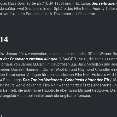
cholas Rays
Born To Be Bad
(USA 1950) und Fritz Langs
Jenseits allen
ie später zwei Gastspiele in der Sphäre des Film Noirs. Audrey Totter 
er von 94, Joan Fontaine am 15. Dezember mit 96 Jahren.
014
24. Januar 2014 verschoben, erscheint als deutsche BD bei Warner Bro
 der Postmann zweimal klingelt
(USA/GER 1981), die seit 1939 vier
Romans von James M.Cain, in Hauptrollen u.a. Jack Nicholson und Jes
neben Dashiell Hammett, Cornell Woolrich und Raymond Chandler ein
ten literarischer Vorlagen für den klassischen Film Noir. Erstmals wird 
4 Fritz Langs
Das Tor ins Verderben / Geheimnis hinter der Tür
(
USA
Der heute wenig bekannte Film Noir war seinerzeit Fritz Langs vierte un
n Bennett, die männliche Hauptrolle übernahm Michael Redgrave. Die E
st ungekürzt und beinhaltet auch die englische Tonspur.