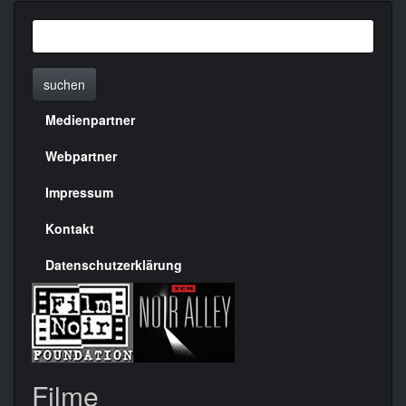
suchen
Medienpartner
Menülinks
rechte
Webpartner
Seite
Impressum
Kontakt
Datenschutzerklärung
Filme