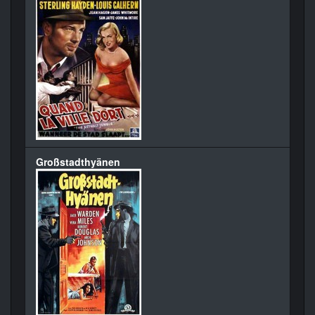
Großstadthyänen