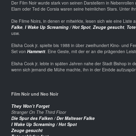
Der Film Noir wurde stark von seinen Darstellern in Nebenrolle
Elam oder Ted de Corsia waren seine heimlichen Stars. Unter ihne
Die Filme Noirs, in denen er mitwirkte, lesen sich wie eine Liste 
Falke
,
I Wake Up Screaming / Hot Spot
,
Zeuge gesucht
,
Tote
usw.
Elisha Cook jr. spielte bis 1988 in über zweihundert Kino- und F
Set von
Hammett
. Eine Geste, mit der er an die prägenden Lei
Elisha Cook jr. lebte in späten Jahren nahe der Stadt Bishop in d
wenn sich jemand die Mühe machte, ihn in der Einöde aufzuspür
Film Noir und Neo Noir
They Won’t Forget
Stranger On The Third Floor
Die Spur des Falken / Der Malteser Falke
I Wake Up Screaming / Hot Spot
Zeuge gesucht