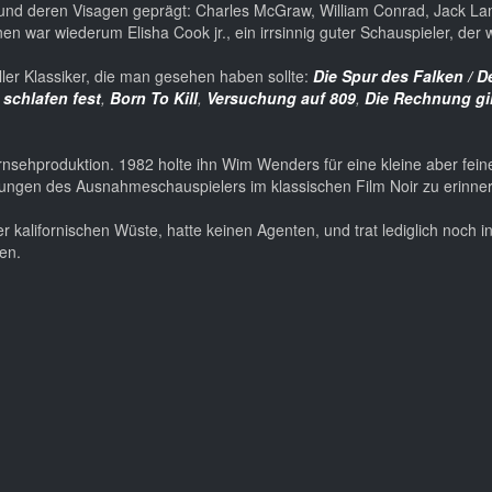
n und deren Visagen geprägt: Charles McGraw, William Conrad, Jack La
n war wiederum Elisha Cook jr., ein irrsinnig guter Schauspieler, der 
aller Klassiker, die man gesehen haben sollte:
Die Spur des Falken / D
 schlafen fest
,
Born To Kill
,
Versuchung auf 809
,
Die Rechnung gi
ernsehproduktion. 1982 holte ihn Wim Wenders für eine kleine aber fein
stungen des Ausnahmeschauspielers im klassischen Film Noir zu erinne
er kalifornischen Wüste, hatte keinen Agenten, und trat lediglich noch i
en.