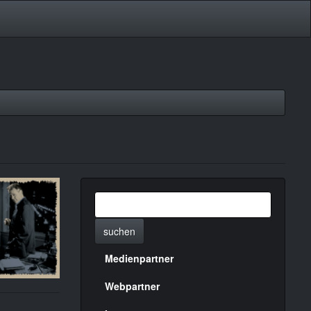
suchen
Medienpartner
Menülinks
rechte
Webpartner