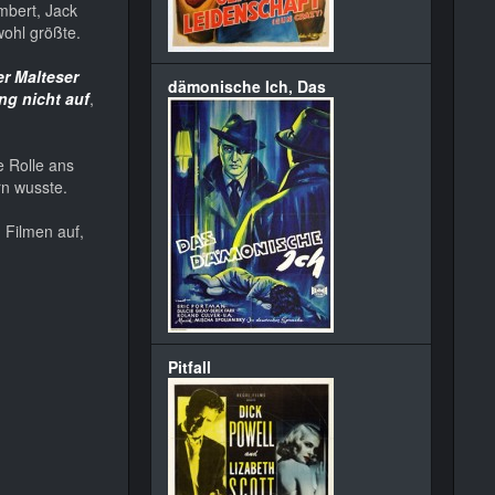
mbert, Jack
wohl größte.
er Malteser
dämonische Ich, Das
ng nicht auf
,
e Rolle ans
rn wusste.
n Filmen auf,
Pitfall