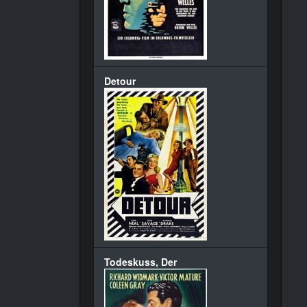
Detour
Todeskuss, Der