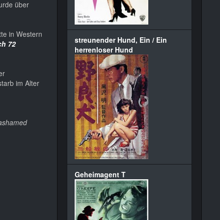
urde über
tte in Western
streunender Hund, Ein / Ein
ch 72
herrenloser Hund
er
tarb im Alter
 ashamed
Geheimagent T