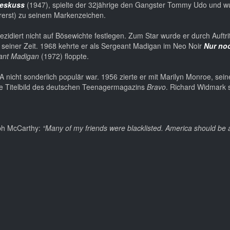
deskuss
(1947), spielte der 32jährige den Gangster Tommy Udo und w
rerst) zu seinem Markenzeichen.
ezidiert nicht auf Bösewichte festlegen. Zum Star wurde er durch Auftri
seiner Zeit. 1968 kehrte er als Sergeant Madigan im Neo Noir
Nur no
ant Madigan
(1972) floppte.
 USA nicht sonderlich populär war. 1956 zierte er mit Marilyn Monroe, sein
te Titelbild des deutschen Teenagermagazins
Bravo
. Richard Widmark s
ph McCarthy:
“Many of my friends were blacklisted
. America should be