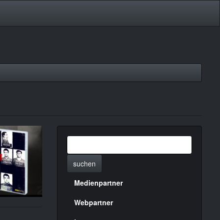
suchen
Medienpartner
Menülinks
rechte
Webpartner