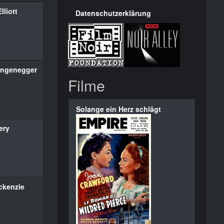
lliott
Datenschutzerklärung
angenegger
Filme
Solange ein Herz schlägt
ery
ckenzie