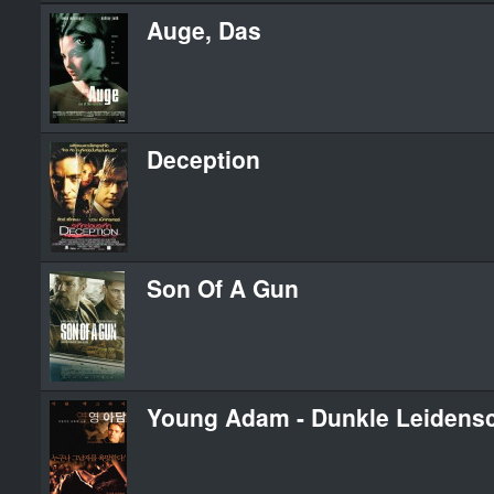
Auge, Das
Deception
Son Of A Gun
Young Adam - Dunkle Leidensc