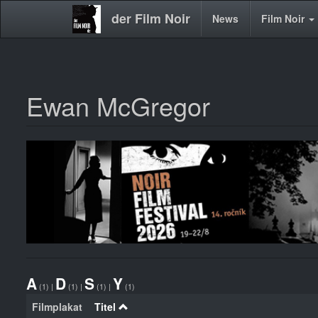
der Film Noir
Main
News
Film Noir
navigation
Ewan McGregor
Direkt
zum
Inhalt
A
D
S
Y
(1)
|
(1)
|
(1)
|
(1)
Filmplakat
Titel