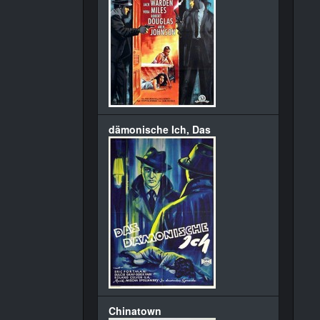
dämonische Ich, Das
Chinatown