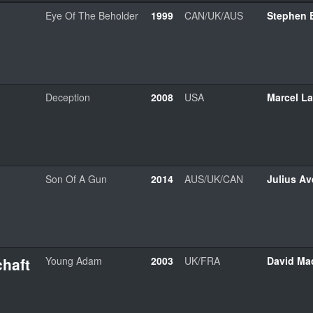
Eye Of The Beholder
1999
CAN/UK/AUS
Stephen E
Deception
2008
USA
Marcel L
Son Of A Gun
2014
AUS/UK/CAN
Julius Av
haft
Young Adam
2003
UK/FRA
David Ma