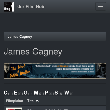
der Film Noir
Navig
aktivi
Direkt
James Cagney
zum
Inhalt
James Cagney
C
E
G
M
P
S
W
(1)
|
(1)
|
(1)
|
(3)
|
(1)
|
(1)
|
(1)
Filmplakat
Titel