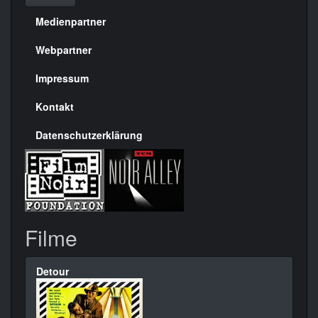
Medienpartner
Menülinks
rechte
Webpartner
Seite
Impressum
Kontakt
Datenschutzerklärung
Filme
Detour