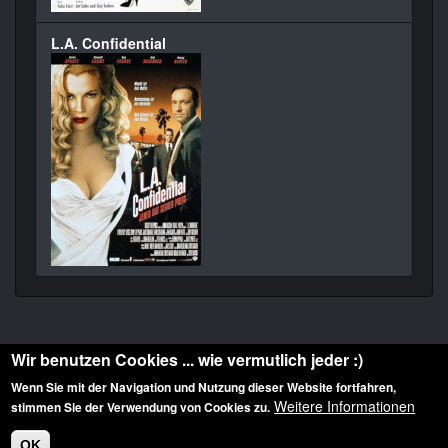
L.A. Confidential
Wir benutzen Cookies ... wie vermutlich jeder :)
Wenn Sie mit der Navigation und Nutzung dieser Website fortfahren,
Weitere Informationen
stimmen Sie der Verwendung von Cookies zu.
Diese Website ist urheberrechtlich geschützt: © 2010-2026 der Film Noir de. Alle
Rechte vorbehalten.
OK