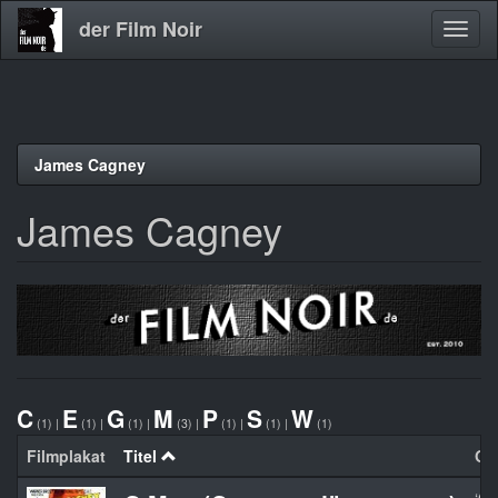
der Film Noir
Navig
aktivi
Direkt
James Cagney
zum
Inhalt
James Cagney
C
E
G
M
P
S
W
(1)
|
(1)
|
(1)
|
(3)
|
(1)
|
(1)
|
(1)
Filmplakat
Titel
Org