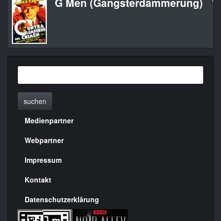
G Men (Gangsterdämmerung)
‘G’
suchen
Medienpartner
Menülinks
rechte
Webpartner
Seite
Impressum
Kontakt
Datenschutzerklärung