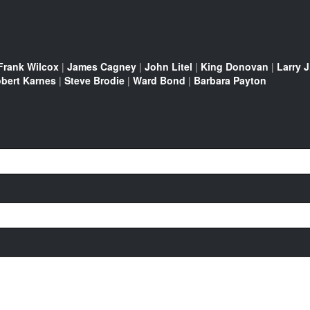
Frank Wilcox
|
James Cagney
|
John Litel
|
King Donovan
|
Larry J
bert Karnes
|
Steve Brodie
|
Ward Bond
|
Barbara Payton