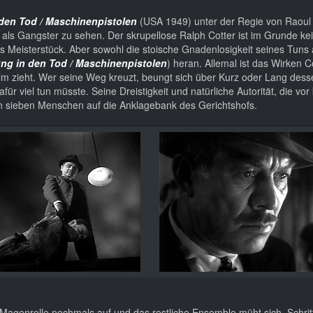
den Tod / Maschinenpistolen
(USA 1949) unter der Regie von Raoul
 als Gangster zu sehen. Der skrupellose Ralph Cotter ist im Grunde ke
s Meisterstück. Aber sowohl die stoische Gnadenlosigkeit seines Tuns 
ng in den Tod / Maschinenpistolen
) heran. Allemal ist das Wirken C
ilm zieht. Wer seine Weg kreuzt, beungt sich über Kurz oder Lang dess
ür viel tun müsste. Seine Dreistigkeit und natürliche Autorität, die vor
gen sieben Menschen auf die Anklagebank des Gerichtshofs.
Magenrolle nochmals auf und das restliche Ensemble müht sich, Schritt