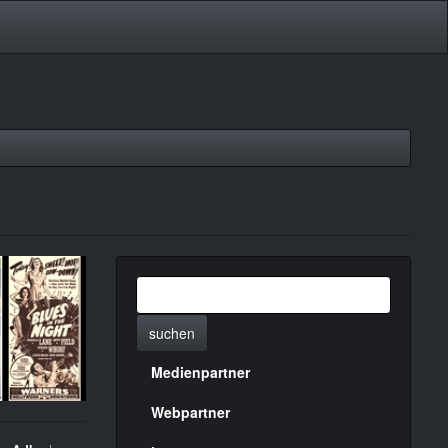
suchen
Medienpartner
Menülinks
rechte
Webpartner