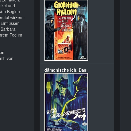
nkel und
 Von Beginn
rutal wirken -
 Einflüssen
g Barbara
ihrem Tod im
nen
nitt von
dämonische Ich, Das