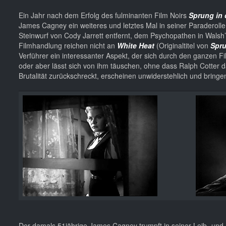
Ein Jahr nach dem Erfolg des fulminanten Film Noirs
Sprung in 
James Cagney ein weiteres und letztes Mal in seiner Paraderolle
Steinwurf von Cody Jarrett entfernt, dem Psychopathen in Walsh’
Filmhandlung reichen nicht an
White Heat
(Originaltitel von
Spru
Verführer ein interessanter Aspekt, der sich durch den ganzen F
oder aber lässt sich von ihm täuschen, ohne dass Ralph Cotter daf
Brutalität zurückschreckt, erscheinen unwiderstehlich und brin
Der damals 51jährige James Cagney trumpft in seiner Leib- und 