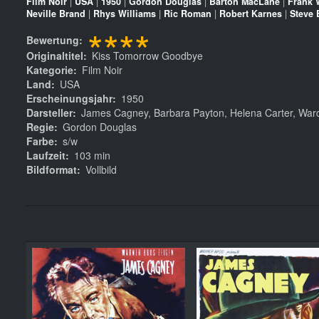
Film Noir
|
USA
|
1950
|
Gordon Douglas
|
Barton MacLane
|
Frank 
Neville Brand
|
Rhys Williams
|
Ric Roman
|
Robert Karnes
|
Steve 
****
Bewertung
Originaltitel
Kiss Tomorrow Goodbye
Kategorie
Film Noir
Land
USA
Erscheinungsjahr
1950
Darsteller
James Cagney, Barbara Payton, Helena Carter, Ward
Regie
Gordon Douglas
Farbe
s/w
Laufzeit
103 min
Bildformat
Vollbild