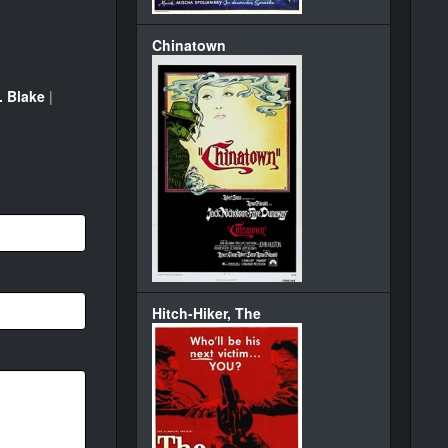
Chinatown
. Blake
|
Hitch-Hiker, The