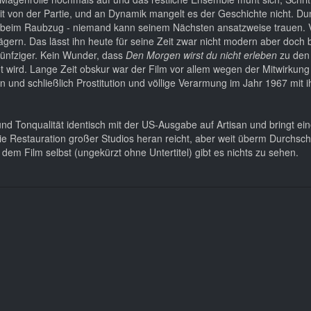
it von der Partie, und an Dynamik mangelt es der Geschichte nicht. Du
der beim Raubzug - niemand kann seinem Nächsten ansatzweise trauen.
ägern. Das lässt ihn heute für seine Zeit zwar nicht modern aber doch b
Fünfziger. Kein Wunder, dass
Den Morgen wirst du nicht erleben
zu den
 wird. Lange Zeit obskur war der Film vor allem wegen der Mitwirkun
n und schließlich Prostitution und völlige Verarmung im Jahr 1967 mit 
 und Tonqualität identisch mit der US-Ausgabe auf Artisan und bringt ei
ie Restauration großer Studios heran reicht, aber weit überm Durchsch
 dem Film selbst (ungekürzt ohne Untertitel) gibt es nichts zu sehen.