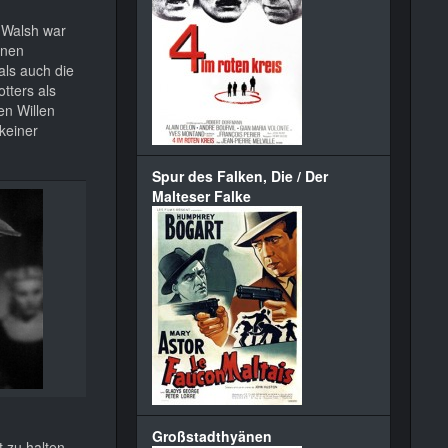
 Walsh war
inen
als auch die
otters als
en Willen
 keiner
Spur des Falken, Die / Der
Malteser Falke
Großstadthyänen
 zu halten.