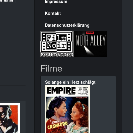
Seite
er Adler
|
Impressum
Kontakt
Datenschutzerklärung
Filme
Solange ein Herz schlägt