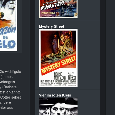
Mystery Street
ie wichtigste
s (James
Gefängnis
y (Barbara
zist erkannte
Vier im roten Kreis
Cotter selbst
 andere
hter aus