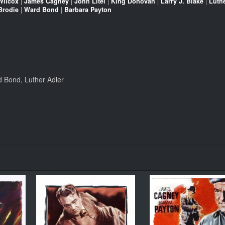
Wilcox
|
James Cagney
|
John Litel
|
King Donovan
|
Larry J. Blake
|
Luth
Brodie
|
Ward Bond
|
Barbara Payton
 Bond, Luther Adler