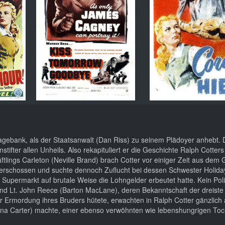
agebank, als der Staatsanwalt (Dan Riss) zu seinem Plädoyer anhebt. D
nstifter allen Unheils. Also rekapituliert er die Geschichte Ralph Cotter
lings Carleton (Neville Brand) brach Cotter vor einiger Zeit aus dem 
g erschossen und suchte dennoch Zuflucht bei dessen Schwester Holida
Supermarkt auf brutale Weise die Lohngelder erbeutet hatte. Kein Poli
nd Lt. John Reece (Barton MacLane), deren Bekanntschaft der dreiste 
r Ermordung ihres Bruders hütete, erwachten in Ralph Cotter gänzlich
ena Carter) machte, einer ebenso verwöhnten wie lebenshungrigen Toc