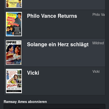
Philo Vance Returns
Philo Vanc
Solange ein Herz schlägt
Mildred Pi
Vicki
Vicki
Ramsay Ames abonnieren