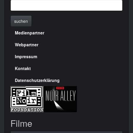
suchen
Medienpartner
Menülinks
rechte
Webpartner
Seite
Impressum
Kontakt
Datenschutzerklärung
Filme