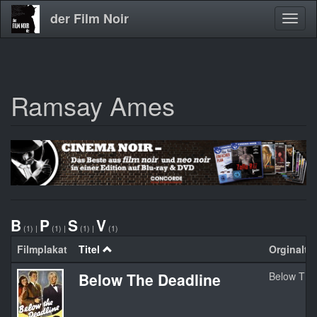
der Film Noir
Navig
aktivi
Ramsay Ames
Direkt
zum
Inhalt
B
P
S
V
(1)
|
(1)
|
(1)
|
(1)
Filmplakat
Titel
Orginaltit
Below The Deadline
Below The