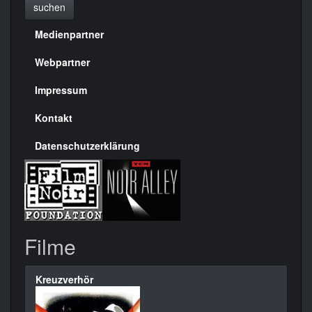
suchen
Medienpartner
Menülinks
rechte
Webpartner
Seite
Impressum
Kontakt
Datenschutzerklärung
Filme
Kreuzverhör