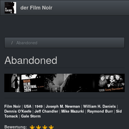
der Film Noir
Direkt
Abandoned
zum
Inhalt
Abandoned
Film Noir
|
USA
|
1949
|
Joseph M. Newman
|
William H. Daniels
|
Dennis O'Keefe
|
Jeff Chandler
|
Mike Mazurki
|
Raymond Burr
|
Sid
Tomack
|
Gale Storm
Bewertung