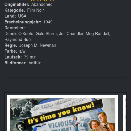
****
Originaltitel
Abandoned
Kategorie
Film Noir
Land
USA
Erscheinungsjahr
1949
Darsteller
Dennis O’Keefe, Gale Storm, Jeff Chandler, Meg Randall,
Raymond Burr
Regie
Joseph M. Newman
Farbe
s/w
Laufzeit
79 min
Bildformat
Vollbild