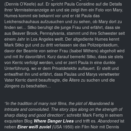
(Dennis O’Keefe) auf. Er spricht Paula Considine auf die Details
ihrer Vermisstenanzeige an und sie zeigt ihm ein Foto von Mary.
Humes kommt sie bekannt vor und er rät Paula das
Leichenschauhaus aufzusuchen und zu sehen, ob Mary dort zu
finden sei… Sitko beruhigt die junge Frau und erfährt, dass sie
aus Beaver Brook, Pennsylvania, stammt und ihre Schwester seit
einem Jahr in Los Angeles weilt. Der altgediente Humes kennt
Mark Sitko gut und zu dritt verlassen sie das Polizeipräsidium,
davor der Beamte von seiner Frau (Isabel Withers) abgeholt wird
und mit ihr davonfährt. Kurz darauf bemerkt Sitko, dass sie stets
von Kerric verfolgt werden, und er zerrt Paula in eine dunkle
Unterführung, wo er dem Privatdetektiv auflauert. Er stellt und
entwaffnet ihn und erfährt, dass Paulas und Marys verwitweter
Vater Kerric damit beauftragte, die Ältere zu suchen und die
Jüngere zu beschatten…
“In the tradition of many noir films, the plot of Abandoned is
intricate and convoluted. The story zips along on the strength of
sharp dialog and good direction“
, schreibt Mark Fertig in seinem
exquisiten Blog
Where Danger Lives
und trifft es.
Abandoned
ist
neben
Einer weiß zuviel
(
USA 1950) ein Film Noir mit Dennis