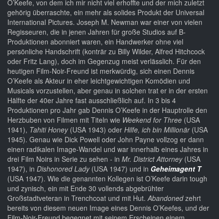
O’Keefe, von dem ich mir nicht viel erhoffte und der mich zuletzt
gehörig überraschte, ein mehr als solides Produkt der Universal
International Pictures. Joseph M. Newman war einer von vielen
Regisseuren, die in jenen Jahren für große Studios auf B-
Produktionen abonniert waren, ein Handwerker ohne viel
persönliche Handschrift (konträr zu Billy Wilder, Alfred Hitchcock
oder Fritz Lang), doch im Gegenzug meist verlässlich. Für den
heutigen Film-Noir-Freund ist merkwürdig, sich einen Dennis
O’Keefe als Akteur in eher leichtgewichtigen Komödien und
Musicals vorzustellen, aber genau in solchen trat er in der ersten
Hälfte der 40er Jahre fast ausschließlich auf. In 3 bis 4
Produktionen pro Jahr gab Dennis O’Keefe in der Hauptrolle den
Herzbuben von Filmen mit Titeln wie
Weekend for Three
(USA
1941),
Tahiti Honey
(USA 1943) oder
Hilfe, ich bin Millionär
(USA
1945). Genau wie Dick Powell oder John Payne vollzog er dann
einen radikalen Image-Wandel und war innerhalb eines Jahres in
drei Film Noirs in Serie zu sehen - in
Mr. District Attorney
(USA
1947), in
Dishonored Lady
(USA 1947) und in
Geheimagent T
(USA 1947). Wie die genannten Kollegen ist O’Keefe darin tough
und zynisch, ein mit Ende 30 vollends abgebrühter
Großstadtveteran in Trenchcoat und mit Hut.
Abandoned
zehrt
bereits von diesem neuen Image eines Dennis O’Keefes, und der
Film-Noir-Freund begegnet mit seinem Erscheinen einem