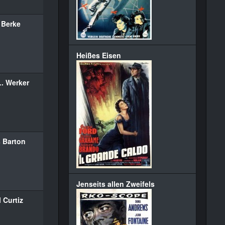
 Berke
Heißes Eisen
L. Werker
 Barton
Jenseits allen Zweifels
 Curtiz