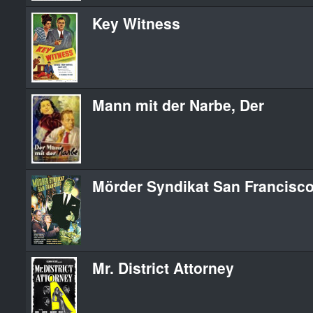
Key Witness
Mann mit der Narbe, Der
Mörder Syndikat San Francisc
Mr. District Attorney