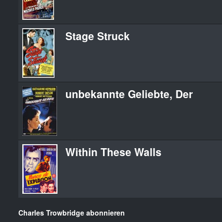
Stage Struck
unbekannte Geliebte, Der
Within These Walls
Charles Trowbridge abonnieren