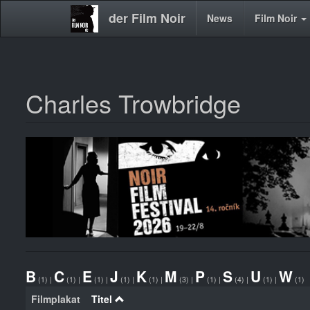
der Film Noir
Main
News
Film Noir
navigation
Charles Trowbridge
Direkt
zum
Inhalt
B
C
E
J
K
M
P
S
U
W
(1)
|
(1)
|
(1)
|
(1)
|
(1)
|
(3)
|
(1)
|
(4)
|
(1)
|
(1)
Filmplakat
Titel