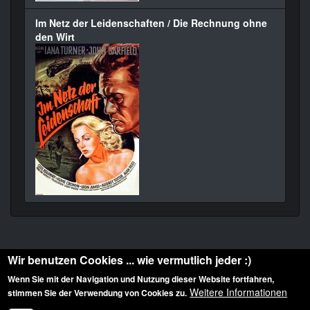
Im Netz der Leidenschaften / Die Rechnung ohne
den Wirt
Wir benutzen Cookies ... wie vermutlich jeder :)
Wenn Sie mit der Navigation und Nutzung dieser Website fortfahren,
Weitere Informationen
stimmen Sie der Verwendung von Cookies zu.
Diese Website ist urheberrechtlich geschützt: © 2010-2026 der Film Noir de. Alle
Rechte vorbehalten.