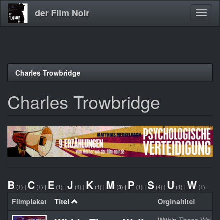
der Film Noir
Navig
aktivi
Direkt
Charles Trowbridge
zum
Inhalt
Charles Trowbridge
B
C
E
J
K
M
P
S
U
W
(1)
|
(1)
|
(1)
|
(1)
|
(1)
|
(3)
|
(1)
|
(4)
|
(1)
|
(1)
Filmplakat
Titel
Orginaltitel