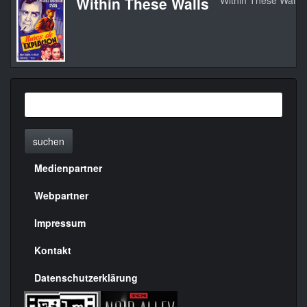
Within These Walls
Within These Walls
suchen
Medienpartner
Menülinks
rechte
Webpartner
Seite
Impressum
Kontakt
Datenschutzerklärung