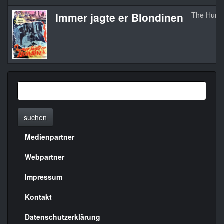
Immer jagte er Blondinen
The Huma
suchen
Medienpartner
Menülinks
rechte
Webpartner
Seite
Impressum
Kontakt
Datenschutzerklärung