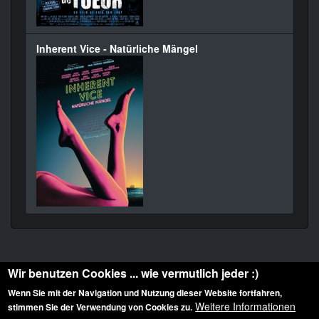
Inherent Vice - Natürliche Mängel
Wir benutzen Cookies ... wie vermutlich jeder :)
Wenn Sie mit der Navigation und Nutzung dieser Website fortfahren,
Weitere Informationen
stimmen Sie der Verwendung von Cookies zu.
Diese Website ist urheberrechtlich geschützt: © 2010-2026 der Film Noir de. Alle