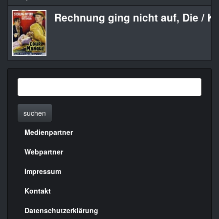
Rechnung ging nicht auf, Die / Ki
suchen
Medienpartner
Menülinks
rechte
Webpartner
Seite
Impressum
Kontakt
Datenschutzerklärung