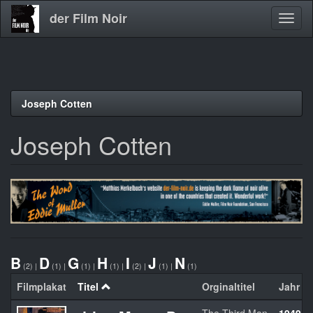
der Film Noir
Navig
aktivi
Direkt
Joseph Cotten
zum
Inhalt
Joseph Cotten
B
D
G
H
I
J
N
(2)
|
(1)
|
(1)
|
(1)
|
(2)
|
(1)
|
(1)
Filmplakat
Titel
Orginaltitel
Jahr