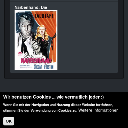
Narbenhand, Die
Wir benutzen Cookies ... wie vermutlich jeder :)
Wenn Sie mit der Navigation und Nutzung dieser Website fortfahren,
Weitere Informationen
stimmen Sie der Verwendung von Cookies zu.
Diese Website ist urheberrechtlich geschützt: © 2010-2026 der Film Noir de. Alle
Rechte vorbehalten.
OK