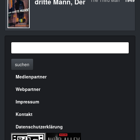
dritte Mann, Der
The Third Man
1949
suchen
Medienpartner
Menülinks
rechte
Webpartner
Seite
Impressum
Kontakt
Datenschutzerklärung