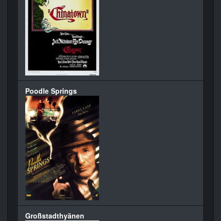
Poodle Springs
Großstadthyänen