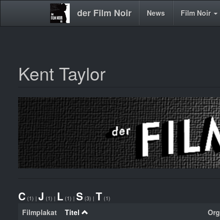
der Film Noir
Main
News
Film Noir
navigation
Kent Taylor
Direkt
zum
Inhalt
C
J
L
S
T
(1)
|
(1)
|
(1)
|
(3)
|
(1)
Filmplakat
Titel
Org