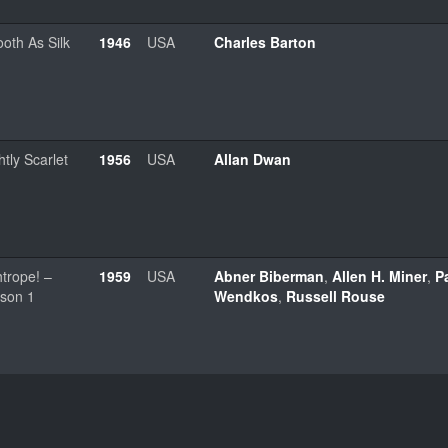
oth As Silk
1946
USA
Charles Barton
htly Scarlet
1956
USA
Allan Dwan
htrope! –
1959
USA
Abner Biberman
,
Allen H. Miner
,
P
son 1
Wendkos
,
Russell Rouse