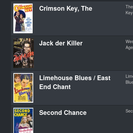
Crimson Key, The
The
Key
Jack der Killer
Wes
Age
Limehouse Blues / East
Lim
Blu
End Chant
Second Chance
Sec