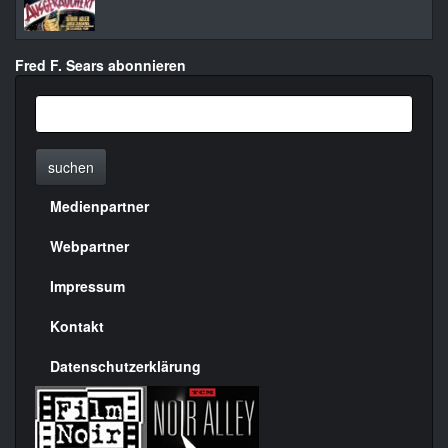
Fred F. Sears abonnieren
suchen
Medienpartner
Menülinks
rechte
Webpartner
Seite
Impressum
Kontakt
Datenschutzerklärung