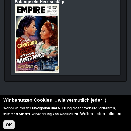
Solange ein Herz schlägt
Wir benutzen Cookies ... wie vermutlich jeder :)
Wenn Sie mit der Navigation und Nutzung dieser Website fortfahren,
Weitere Informationen
stimmen Sie der Verwendung von Cookies zu.
Diese Website ist urheberrechtlich geschützt: © 2010-2026 der Film Noir de. Alle
Rechte vorbehalten.
OK