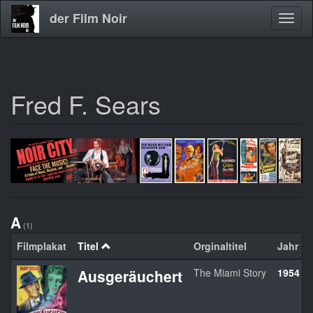
der Film Noir
Navig
aktivi
Fred F. Sears
Direkt
zum
Inhalt
A
(1)
Filmplakat
Titel
Orginaltitel
Jahr
Ausgeräuchert
The Miami Story
1954