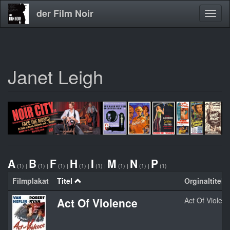
der Film Noir
Navig
aktivi
Janet Leigh
Direkt
zum
Inhalt
A
B
F
H
I
M
N
P
(1)
|
(1)
|
(1)
|
(1)
|
(1)
|
(1)
|
(1)
|
(1)
Filmplakat
Titel
Orginaltitel
Act Of Violence
Act Of Violen