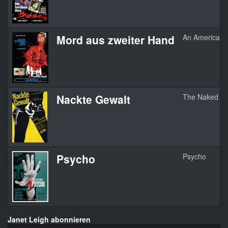
Mord aus zweiter Hand
An American D
Nackte Gewalt
The Naked S
Psycho
Psycho
Janet Leigh abonnieren