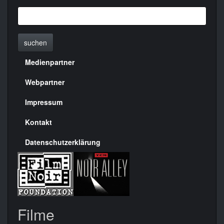
suchen
Medienpartner
Menülinks
rechte
Webpartner
Seite
Impressum
Kontakt
Datenschutzerklärung
Filme