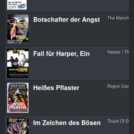
Botschafter der Angst
The Manchuri
Fall für Harper, Ein
Harper / The 
Heißes Pflaster
Rogue Cop
Im Zeichen des Bösen
Touch Of Evil