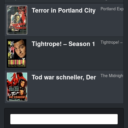
Terror in Portland City
Portland Expo
Tightrope! – Season 1
Tightrope! – S
Tod war schneller, Der
The Midnight S