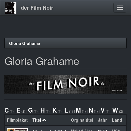
der Film Noir
Navig
aktivi
Direkt
Gloria Grahame
zum
Inhalt
Gloria Grahame
C
E
G
H
K
L
M
N
V
W
(1)
|
(2)
|
(1)
|
(1)
|
(1)
|
(1)
|
(1)
|
(1)
|
(1)
|
(2)
Filmplakat
Titel
Orginaltitel
Jahr
Land