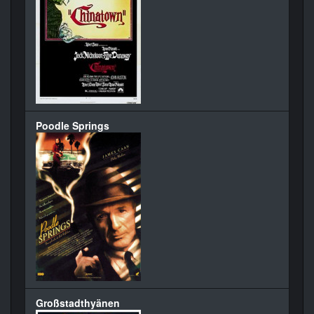
Poodle Springs
Großstadthyänen