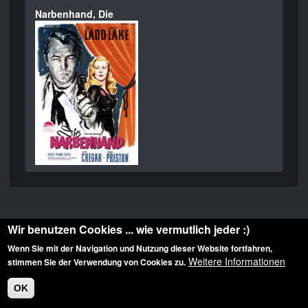
Narbenhand, Die
Wir benutzen Cookies ... wie vermutlich jeder :)
Wenn Sie mit der Navigation und Nutzung dieser Website fortfahren,
Weitere Informationen
stimmen Sie der Verwendung von Cookies zu.
Diese Website ist urheberrechtlich geschützt: © 2010-2026 der Film Noir de. Alle
Rechte vorbehalten.
OK