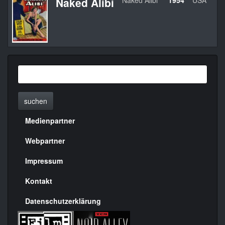
Naked Alibi
Naked Alibi
1954
USA
suchen
Medienpartner
Menülinks
rechte
Webpartner
Seite
Impressum
Kontakt
Datenschutzerklärung