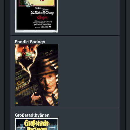
Poodle Springs
Großstadthyänen