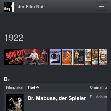
der Film Noir
Navig
aktivi
1922
Direkt
zum
Inhalt
D
(1)
Filmplakat
Titel
Orginaltitel
Dr. Mabuse, der Spieler
Dr. Mabuse, d