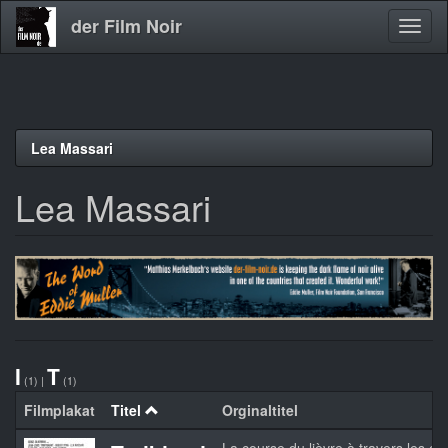
der Film Noir
Navig
aktivi
Direkt
Lea Massari
zum
Inhalt
Lea Massari
I
T
(1)
|
(1)
Filmplakat
Titel
Orginaltitel