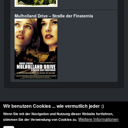
Mulholland Drive – Straße der Finsternis
Wir benutzen Cookies ... wie vermutlich jeder :)
Wenn Sie mit der Navigation und Nutzung dieser Website fortfahren,
Weitere Informationen
stimmen Sie der Verwendung von Cookies zu.
Diese Website ist urheberrechtlich geschützt: © 2010-2026 der Film Noir de. Alle
Rechte vorbehalten.