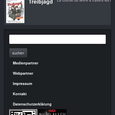
Treibjagd
La course du lièvre à travers les c
suchen
Medienpartner
Menülinks
rechte
Webpartner
Seite
Impressum
Kontakt
Datenschutzerklärung